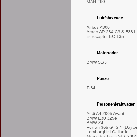
MAN F90
Luftfahrzeuge
Airbus A300
Arado AR 234 C3 & E381
Eurocopter EC-135
Motorräder
BMW 51/3
Panzer
T-34
Personenkraftwagen
Audi A4 2005 Avant
BMW E30 325e
BMW Z4
Ferrari 365 GTS 4 (Dayto
Lamborghini Gallardo
Mercedes Benz SLK 2004