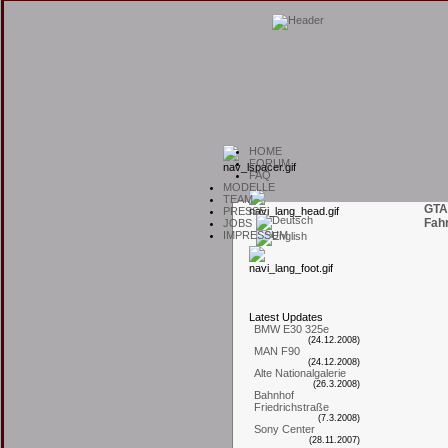
H
OME
F
ORUM
F
AQ
M
ODELLE
T
EAM
GTA
P
RESSE
Fah
J
OBS
I
MPRESSUM
L
atest
U
pdates
BMW E30 325e
(24.12.2008)
MAN F90
(24.12.2008)
Alte Nationalgalerie
(26.3.2008)
Bahnhof
Friedrichstraße
(7.3.2008)
Sony Center
(28.11.2007)