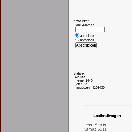
N
ewsletter
Mail-Adresse
anmelden
abmelden
S
tatistik
Online
heute: 1646
jetzt: 32
insgesamt: 3295039
Lastkraftwagen
Iveco Stralis
Kamaz 5511