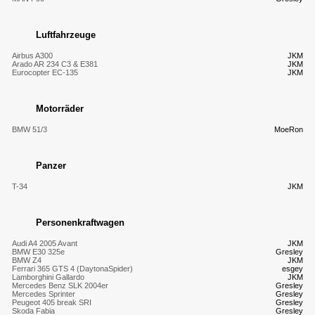
Luftfahrzeuge
Airbus A300
JKM
Arado AR 234 C3 & E381
JKM
Eurocopter EC-135
JKM
Motorräder
BMW 51/3
MoeRon
Panzer
T-34
JKM
Personenkraftwagen
Audi A4 2005 Avant
JKM
BMW E30 325e
Gresley
BMW Z4
JKM
Ferrari 365 GTS 4 (DaytonaSpider)
esgey
Lamborghini Gallardo
JKM
Mercedes Benz SLK 2004er
Gresley
Mercedes Sprinter
Gresley
Peugeot 405 break SRI
Gresley
Skoda Fabia
Gresley