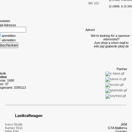
(0.57MB; 5.09.200
BR 101
(0.18MB; 8.10.200
wsletter
ail-Adresse
A
dvert
anmelden
We're looking for a sponsor -
interested?
abmelden
Just drop a short mail to
info [at] gtaberlin [dot] de
P
artner
tistik
line
eute: 1690
tzt: 37
nsgesamt: 3295113
Lastkraftwagen
Iveco Stralis
JKM
Kamaz 5511
GTA Mallorca
MAN F90
Gresley