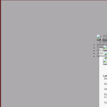
H
O
F
O
F
A
M
ODEL
T
EAM
P
RESSE
J
OBS
I
MPRES
L
at
B
M
Al
Ba
Fr
So