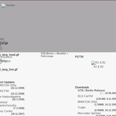
ME
RUM
Q
LE
GTA:Berlin
»
Modelle
»
Fahrzeuge
P
OTM
SUM
A1 & B1
est
U
pdates
MW E30 325e
D
ownloads
(24.12.2008)
GTA: Berlin Release
AN F90
( - ; 25.09.200
(24.12.2008)
66,6 CarFM
te Nationalgalerie
(134.MB; 9.11.200
(26.3.2008)
BMW E30 325e
hnhof
(1.59MB; 24.12.200
iedrichstraße
Trailer
(7.3.2008)
(0.50MB; 24.12.200
ny Center
Mercedes Sprinter
(28.11.2007)