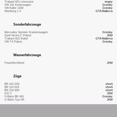
Trabant 601 Limousine
esgey
VW 181 Kurierwagen
Gresley
VW Käfer 1300
Gresley
Wartburg 1.3
GTA Mallorca
Sonderfahrzeuge
Mercedes Sprinter Krankenwagen
Gresley
Opel Vectra C Polizei
JKM
Trabant 601 Kübel
GTA Mallorca
VW T4 Polizei
Gresley
Wasserfahrzeuge
Feuerlöschboot
JKM
Züge
BR 101 030
shorti
BR 114 018
shorti
BR 232 800
shorti
ICE 3
JKM
S-Bahn BR 481
Gresley
U-Bahn Typ HK
JKM