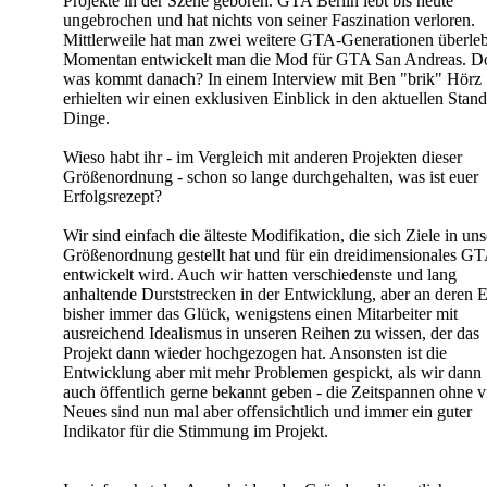
Projekte in der Szene geboren. GTA Berlin lebt bis heute
ungebrochen und hat nichts von seiner Faszination verloren.
Mittlerweile hat man zwei weitere GTA-Generationen überleb
Momentan entwickelt man die Mod für GTA San Andreas. D
was kommt danach? In einem Interview mit Ben "brik" Hörz
erhielten wir einen exklusiven Einblick in den aktuellen Stand
Dinge.
Wieso habt ihr - im Vergleich mit anderen Projekten dieser
Größenordnung - schon so lange durchgehalten, was ist euer
Erfolgsrezept?
Wir sind einfach die älteste Modifikation, die sich Ziele in uns
Größenordnung gestellt hat und für ein dreidimensionales G
entwickelt wird. Auch wir hatten verschiedenste und lang
anhaltende Durststrecken in der Entwicklung, aber an deren 
bisher immer das Glück, wenigstens einen Mitarbeiter mit
ausreichend Idealismus in unseren Reihen zu wissen, der das
Projekt dann wieder hochgezogen hat. Ansonsten ist die
Entwicklung aber mit mehr Problemen gespickt, als wir dann
auch öffentlich gerne bekannt geben - die Zeitspannen ohne v
Neues sind nun mal aber offensichtlich und immer ein guter
Indikator für die Stimmung im Projekt.