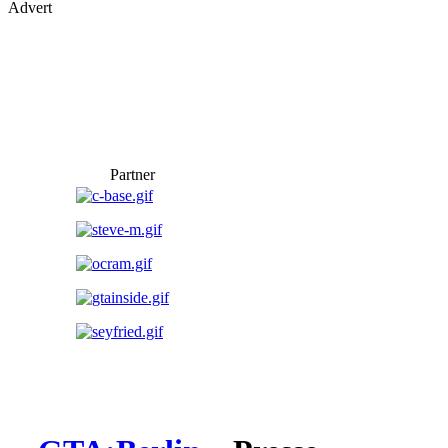
A
dvert
P
artner