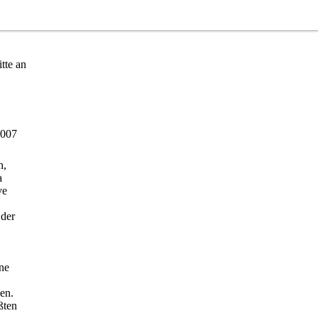
tte an
2007
n,
a
ve
 der
ne
uen.
ßten