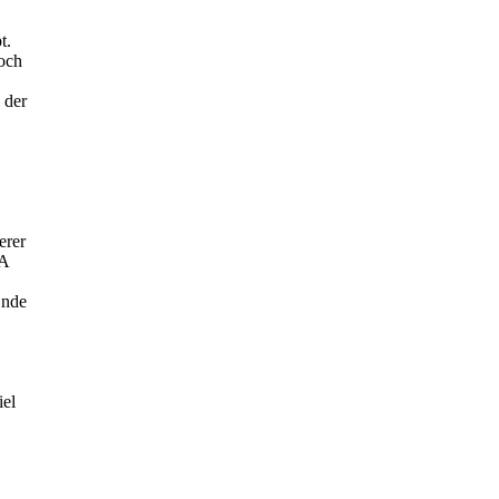
t.
och
 der
erer
TA
Ende
iel