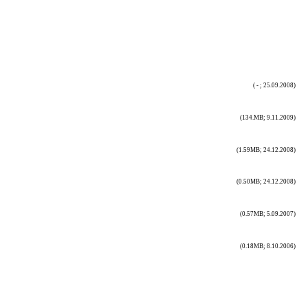
( - ; 25.09.2008)
(134.MB; 9.11.2009)
(1.59MB; 24.12.2008)
(0.50MB; 24.12.2008)
(0.57MB; 5.09.2007)
(0.18MB; 8.10.2006)