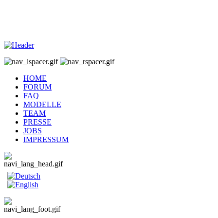
H
OME
F
ORUM
F
AQ
M
ODELLE
T
EAM
P
RESSE
J
OBS
I
MPRESSUM