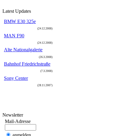
L
atest
U
pdates
BMW E30 325e
(24.12.2008)
MAN F90
(24.12.2008)
Alte Nationalgalerie
(26.3.2008)
Bahnhof Friedrichstraße
(7.3.2008)
Sony Center
(28.11.2007)
N
ewsletter
Mail-Adresse
anmelden