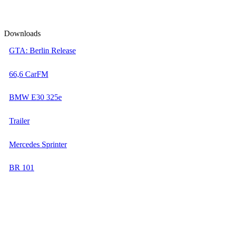
D
ownloads
GTA: Berlin Release
66,6 CarFM
BMW E30 325e
Trailer
Mercedes Sprinter
BR 101