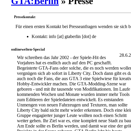
GTA:Berlin
» Presse
Pressekontakt
Für einen ersten Kontakt bei Presseanfragen wenden sie sich bi
Kontakt:
info [at] gtaberlin [dot] de
onlinewelten-Special
28.6.
Wir schreiben das Jahr 2002 - der Spiele-Hit des
Vorjahres hat es endlich auch auf den PC geschafft.
Begeisterte GTA-Fans oder solche, die es noch werden wolle
vergnügen sich ab sofort in Liberty City. Doch dann gibt es d
auch noch die Fans, die aus GTA 3 eine Spielwiese für kreati
Hobby-Entwickler machen. Die GTA-Modding-Szene war
geboren - und mit ihr tausende von Modifikationen. Im Laufe
kommenden Wochen und Monate wurden immer mehr Tools
zum Editieren der Spieledateien entwickelt. Es entstanden
Unmengen von neuen Fahrzeugen und Texturen, man sollte
Liberty City bald nicht mehr wieder erkennen. Doch eine klei
Gruppe engagierter junger Leute wollten noch einen Schritt
weiter gehen. Ihr Ziel war es, eine komplett neue Stadt zu ba
Am Ende sollte es Berlin werden, und damit war eine der grö