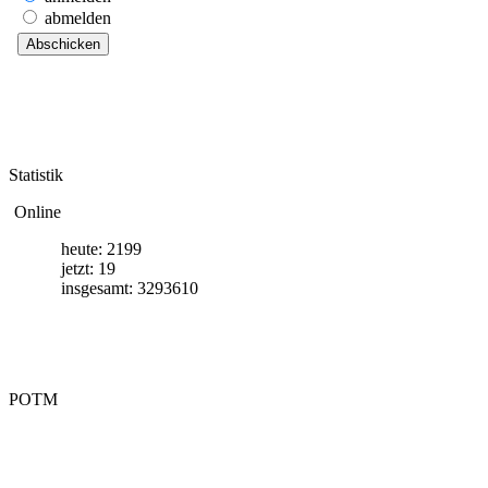
abmelden
S
tatistik
Online
heute: 2199
jetzt: 19
insgesamt: 3293610
P
OTM