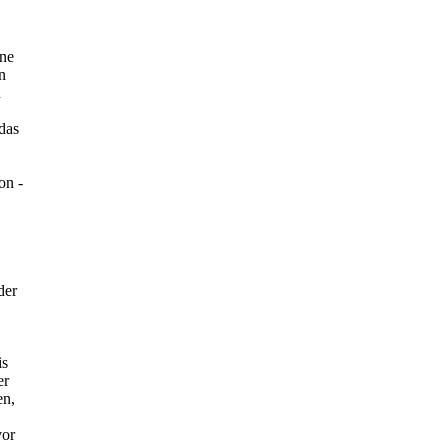
ine
n
d
das
on -
der
is
er
en,
vor