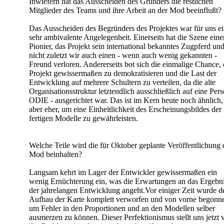
Inwiefern hat das Ausscheiden des Gründers die restlichen
Mitglieder des Teams und ihre Arbeit an der Mod beeinflußt?
Das Ausscheiden des Begründers des Projektes war für uns e
sehr ambivalente Angelegenheit. Einerseits hat die Szene eine
Pionier, das Projekt sein international bekanntes Zugpferd un
nicht zuletzt wir auch einen - wenn auch wenig gekannten -
Freund verloren. Andererseits bot sich die einmalige Chance, 
Projekt gewissermaßen zu demokratisieren und die Last der
Entwicklung auf mehrere Schultern zu verteilen, da die alte
Organisationsstruktur letztendlich ausschließlich auf eine Pers
ODIE - ausgerichtet war. Das ist im Kern heute noch ähnlich,
aber eher, um eine Einheitlichkeit des Erscheinungsbildes der
fertigen Modelle zu gewährleisten.
Welche Teile wird die für Oktober geplante Veröffentlichung 
Mod beinhalten?
Langsam kehrt im Lager der Entwickler gewissermaßen ein
wenig Ernüchterung ein, was die Erwartungen an das Ergebn
der jahrelangen Entwicklung angeht.Vor einiger Zeit wurde d
Aufbau der Karte komplett verworfen und von vorne begonn
um Fehler in den Proportionen und an den Modellen selber
ausmerzen zu können. Dieser Perfektionismus stellt uns jetzt 