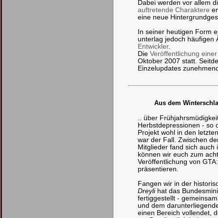
Dabei werden vor allem d
auftretende Charaktere
er
eine neue Hintergrundges
In seiner heutigen Form ex
unterlag jedoch häufige
Entwickler
.
Die
Veröffentlichung einer
Oktober 2007 statt. Seitd
Einzelupdates zunehmend 
Aus dem Winterschlaf
.. über Frühjahrsmüdigke
Herbstdepressionen - so o
Projekt wohl in den letzt
war der Fall. Zwischen de
Mitglieder fand sich auch 
können wir euch zum acht
Veröffentlichung von GTA:B
präsentieren.
Fangen wir in der historis
Dreyli
hat das Bundesminis
fertiggestellt - gemeinsa
und dem darunterliegende
einen Bereich vollendet, 