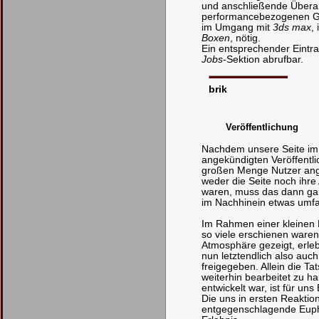
und anschließende Überar
performancebezogenen Ge
im Umgang mit
3ds max
,
Boxen
, nötig.
Ein entsprechender Eintra
Jobs
-Sektion abrufbar.
brik
Veröffentlichung
Nachdem unsere Seite im 
angekündigten Veröffentli
großen Menge Nutzer ange
weder die Seite noch ihre 
waren, muss das dann ganz
im Nachhinein etwas umf
Im Rahmen einer kleinen P
so viele erschienen waren
Atmosphäre gezeigt, erleb
nun letztendlich also auc
freigegeben. Allein die Ta
weiterhin bearbeitet zu ha
entwickelt war, ist für uns
Die uns in ersten Reaktion
entgegenschlagende Euphor