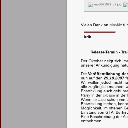
Vielen Dank an
Maykiz
für
brik
Release-Termin - Trai
Der Oktober neigt sich i
unserer Ankündigung natür
Die
Veröffentlichung der
nun auf den
29.10.2007
fe
Wir wollen jedoch nicht nu
alle zugänglich machen, w
Entwicklung auch gebühre
Party
in der
c-base
in Ber
Wenn ihr also schon immer 
Entwicklung stehen, kennen
Möglichkeit, im offenen 
Einstand von GTA: Berlin
Eine Beschreibung der An
entnehmen.