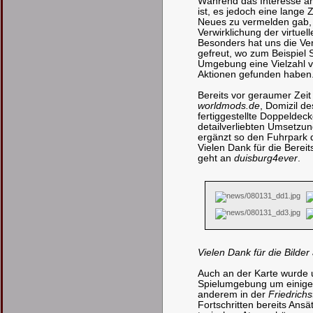
Während das Interesse am
ist, es jedoch eine lange 
Neues zu vermelden gab, 
Verwirklichung der virtuel
Besonders hat uns die Ver
gefreut, wo zum Beispiel S
Umgebung eine Vielzahl v
Aktionen gefunden haben
Bereits vor geraumer Zei
worldmods.de
, Domizil d
fertiggestellte Doppeldeck
detailverliebten Umsetzu
ergänzt so den Fuhrpark d
Vielen Dank für die Bereits
geht an
duisburg4ever
.
Vielen Dank für die Bilder
Auch an der Karte wurde 
Spielumgebung um einige 
anderem in der
Friedrich
Fortschritten bereits Ansä