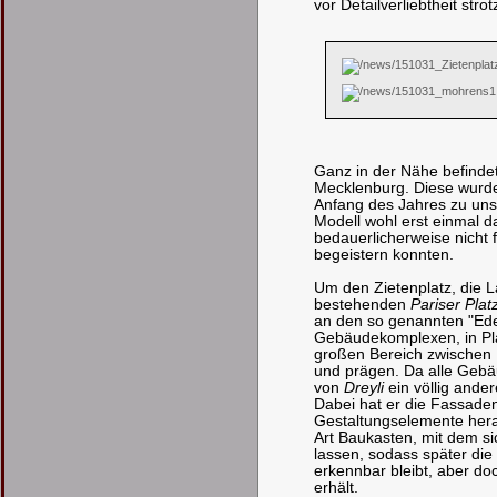
vor Detailverliebtheit strotz
Ganz in der Nähe befinde
Mecklenburg. Diese wurd
Anfang des Jahres zu uns 
Modell wohl erst einmal da
bedauerlicherweise nicht
begeistern konnten.
Um den Zietenplatz, die 
bestehenden
Pariser Plat
an den so genannten "Edel
Gebäudekomplexen, in Pl
großen Bereich zwischen 
und prägen. Da alle Gebäu
von
Dreyli
ein völlig ande
Dabei hat er die Fassaden
Gestaltungselemente hera
Art Baukasten, mit dem 
lassen, sodass später di
erkennbar bleibt, aber doc
erhält.