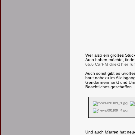
Wer also ein großes Stüc
Auto haben möchte, finde
66,6 CarFM direkt hier run
Auch sonst gibt es Große
baut nahezu im Alleingang
Gendarmenmarkt und Umg
Beachtliches geschaffen.
Und auch
Marten
hat neue