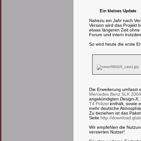
Ein kleines Update
Nahezu ein Jahr nach Verö
Version wird das Projekt b
etwas längeren Zeit ohne 
Forum und intern trotzdem
So wird heute die erste Er
Die Erweiterung umfasst 
Mercedes Benz SLK 2004
angekündigten
Design-X
,
T4 Polizei
enthält, sowie 
mehr deutsche Atmosphäre i
Zu beziehen ist das Pake
Seite
http://download.gtab
Wir empfehlen die Nutzung
versierten Nutzer!