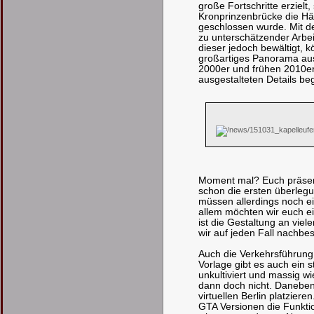
große Fortschritte erziel
Kronprinzenbrücke die Hä
geschlossen wurde. Mit de
zu unterschätzender Arbei
dieser jedoch bewältigt, 
großartiges Panorama a
2000er und frühen 2010er 
ausgestalteten Details beg
Moment mal? Euch präsenti
schon die ersten überlegu
müssen allerdings noch 
allem möchten wir euch ei
ist die Gestaltung an viel
wir auf jeden Fall nachbe
Auch die Verkehrsführung 
Vorlage gibt es auch ein 
unkultiviert und massig wie
dann doch nicht. Danebe
virtuellen Berlin platziere
GTA Versionen die Funkti