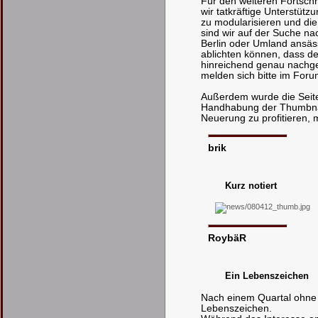
Für den weiteren Fortschr
wir tatkräftige Unterstüt
zu modularisieren und die
sind wir auf der Suche nac
Berlin oder Umland ansäss
ablichten können, dass de
hinreichend genau nachge
melden sich bitte im Foru
Außerdem wurde die Seit
Handhabung der Thumbnai
Neuerung zu profitieren, m
brik
Kurz notiert
RoybäR
Ein Lebenszeichen
Nach einem Quartal ohne N
Lebenszeichen.