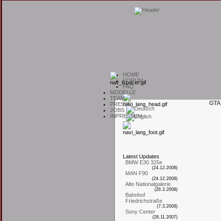
H
OME
F
ORUM
F
AQ
M
ODELLE
T
EAM
GTA
P
RESSE
J
OBS
I
MPRESSUM
L
atest
U
pdates
BMW E30 325e
(24.12.2008)
MAN F90
(24.12.2008)
Alte Nationalgalerie
(26.3.2008)
Bahnhof
Friedrichstraße
(7.3.2008)
Sony Center
(28.11.2007)