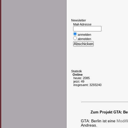
N
ewsletter
Mail-Adresse
anmelden
abmelden
S
tatistik
Online
heute: 2085
jetzt: 49
insgesamt: 3293240
Zum Projekt GTA: Be
GTA: Berlin ist eine
Modifi
Andreas.