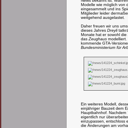
News bekannt ist. Während
Modelle wie möglich von 
eingesammelt und ins Spiel
Mitglieder leider dermaße
weitgehend ausgelastet.
Daher freuen wir uns um
dieses Jahres
Dreyli
tatkr
Monate hat er sowohl die
das
Zeughaus
modelliert. 
kommende GTA-Versionen h
Bundesministerium für Arb
Ein weiteres Modell, dess
einjähriger Bauzeit dem En
Hauptbahnhof. Nachdem
eigentlich nur überarbeite
einzupassen, entschloss 
die Änderungen am vorha