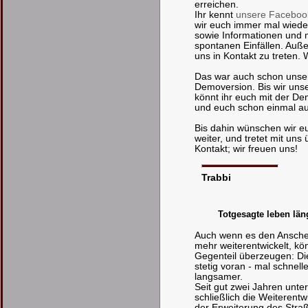
erreichen.
Ihr kennt
unsere Faceboo
wir euch immer mal wiede
sowie Informationen und 
spontanen Einfällen. Auße
uns in Kontakt zu treten.
Das war auch schon unse
Demoversion. Bis wir unser
könnt ihr euch mit der De
und euch schon einmal au
Bis dahin wünschen wir eu
weiter, und tretet mit un
Kontakt; wir freuen uns!
Trabbi
Totgesagte leben län
Auch wenn es den Anschei
mehr weiterentwickelt, kö
Gegenteil überzeugen: Die
stetig voran - mal schnel
langsamer.
Seit gut zwei Jahren unter
schließlich die Weiteren
der Erweiterung des Stra