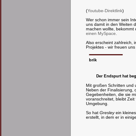
(
Youtube-Direktlink
)
Wer schon immer sein Int
uns damit in den Weiten d
machen wollte, bekommt d
einen MySpace
.
Also erscheint zahlreich,
Projektes - wir freuen un
brik
Der Endspurt hat be
Mit großen Schritten und u
Neben der Finalisierung, 
Gegebenheiten, die sie mi
voranschreitet, bleibt Zei
Umgebung.
So hat
Gresley
ein kleine
erstellt, in dem er in einig