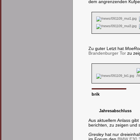
dem angrenzenden Kufper
Zu guter Letzt hat
MoeRo
Brandenburger Tor
zu zei
brik
Jahresabschluss
Aus aktuellem Anlass gib
berichten, zu zeigen und 
Gresley
hat nur dreieinha
im Forum den
BMW E30 