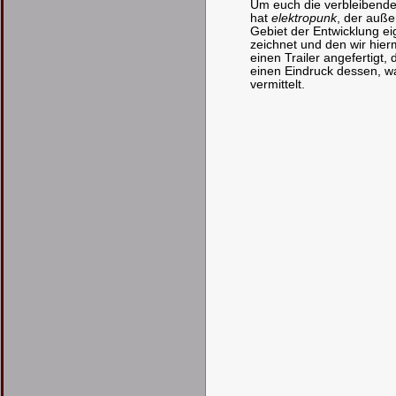
Um euch die verbleibend
hat
elektropunk
, der auße
Gebiet der Entwicklung ei
zeichnet und den wir hier
einen Trailer angefertigt
einen Eindruck dessen, w
vermittelt.