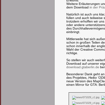
Erlebnis.
Weitere Erläuterungen und
dem Download
in der Prä
Natürlich ist auch uns kl
füllen und auch teilweise
trotzdem erhoffen wir uns 
oder andere unterstützen
des Durchhaltevermögens 
einbringt.
Mittlerweile hat sich auß
schon in großen Teilen de
schon innerhalb der engli
Wahl der Creative Common
richtige.
So stellen wir auch weiter
Download auf unserer eige
download.gtaberlin.de
ber
Besonderer Dank geht an d
des Projektes,
Heiko 'ODI
neue Version des MapCle
einen Mirror für GTA: Berli