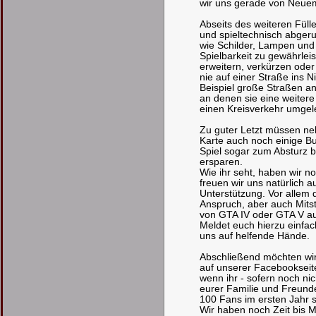
wir uns gerade von Neuem
Abseits des weiteren Füll
und spieltechnisch abgeru
wie Schilder, Lampen und
Spielbarkeit zu gewährlei
erweitern, verkürzen ode
nie auf einer Straße ins 
Beispiel große Straßen a
an denen sie eine weiter
einen Kreisverkehr umgele
Zu guter Letzt müssen neb
Karte auch noch einige Bu
Spiel sogar zum Absturz b
ersparen.
Wie ihr seht, haben wir n
freuen wir uns natürlich a
Unterstützung. Vor allem d
Anspruch, aber auch Mitstr
von GTA IV oder GTA V a
Meldet euch hierzu einfac
uns auf helfende Hände.
Abschließend möchten wir
auf unserer Facebookseit
wenn ihr - sofern noch ni
eurer Familie und Freund
100 Fans im ersten Jahr s
Wir haben noch Zeit bis M