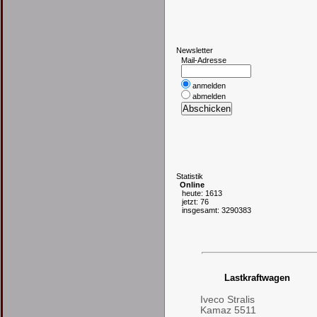
N
ewsletter
Mail-Adresse
anmelden
abmelden
S
tatistik
Online
heute: 1613
jetzt: 76
insgesamt: 3290383
Lastkraftwagen
Iveco Stralis
Kamaz 5511