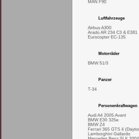
MAN F90
Luftfahrzeuge
Airbus A300
Arado AR 234 C3 & E381
Eurocopter EC-135
Motorräder
BMW 51/3
Panzer
T-34
Personenkraftwagen
Audi A4 2005 Avant
BMW E30 325e
BMW Z4
Ferrari 365 GTS 4 (Dayto
Lamborghini Gallardo
Mercedes Benz SLK 2004