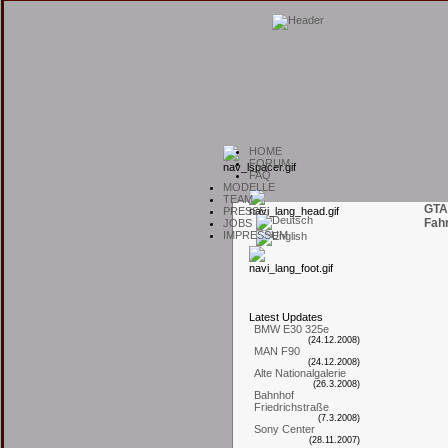
H
OME
F
ORUM
F
AQ
M
ODELLE
T
EAM
GTA
P
RESSE
Fah
J
OBS
I
MPRESSUM
L
atest
U
pdates
BMW E30 325e
(24.12.2008)
MAN F90
(24.12.2008)
Alte Nationalgalerie
(26.3.2008)
Bahnhof
Friedrichstraße
(7.3.2008)
Sony Center
(28.11.2007)