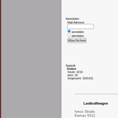
N
ewsletter
Mail-Adresse
anmelden
abmelden
S
tatistik
Online
heute: 2210
jetzt: 16
insgesamt: 3291411
Lastkraftwagen
Iveco Stralis
Kamaz 5511