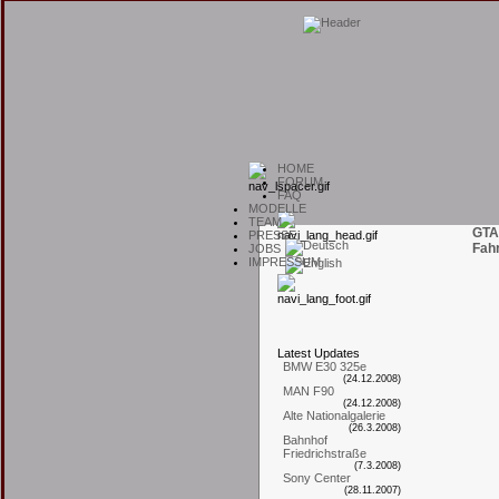
H
OME
F
ORUM
F
AQ
M
ODELLE
T
EAM
GTA
P
RESSE
Fah
J
OBS
I
MPRESSUM
L
atest
U
pdates
BMW E30 325e
(24.12.2008)
MAN F90
(24.12.2008)
Alte Nationalgalerie
(26.3.2008)
Bahnhof
Friedrichstraße
(7.3.2008)
Sony Center
(28.11.2007)