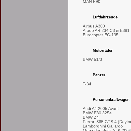
MAN F90
Luftfahrzeuge
Airbus A300
Arado AR 234 C3 & E381
Eurocopter EC-135
Motorräder
BMW 51/3
Panzer
T-34
Personenkraftwagen
Audi A4 2005 Avant
BMW E30 325e
BMW Z4
Ferrari 365 GTS 4 (Dayto
Lamborghini Gallardo
Mercedes Benz SLK 2004