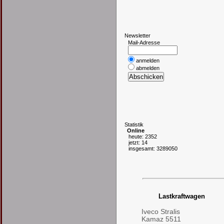
N
ewsletter
Mail-Adresse
anmelden
abmelden
S
tatistik
Online
heute: 2352
jetzt: 14
insgesamt: 3289050
Lastkraftwagen
Iveco Stralis
Kamaz 5511