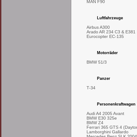
MAN F90
Luftfahrzeuge
Airbus A300
Arado AR 234 C3 & E381
Eurocopter EC-135
Motorräder
BMW 51/3
Panzer
T-34
Personenkraftwagen
Audi A4 2005 Avant
BMW E30 325e
BMW Z4
Ferrari 365 GTS 4 (Dayto
Lamborghini Gallardo
Mercedes Benz SLK 2004