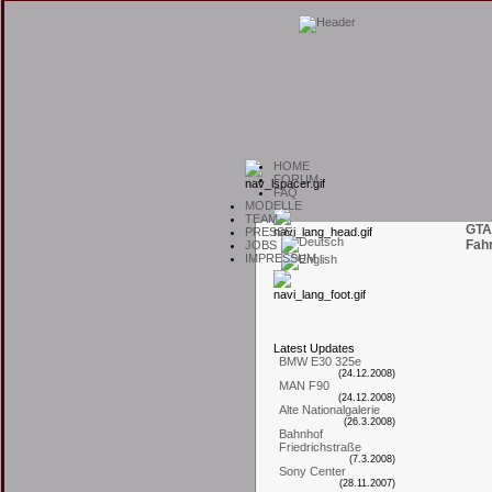
H
OME
F
ORUM
F
AQ
M
ODELLE
T
EAM
GTA
P
RESSE
Fah
J
OBS
I
MPRESSUM
L
atest
U
pdates
BMW E30 325e
(24.12.2008)
MAN F90
(24.12.2008)
Alte Nationalgalerie
(26.3.2008)
Bahnhof
Friedrichstraße
(7.3.2008)
Sony Center
(28.11.2007)