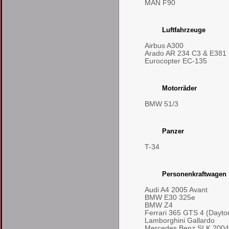
MAN F90
Luftfahrzeuge
Airbus A300
Arado AR 234 C3 & E381
Eurocopter EC-135
Motorräder
BMW 51/3
Panzer
T-34
Personenkraftwagen
Audi A4 2005 Avant
BMW E30 325e
BMW Z4
Ferrari 365 GTS 4 (Dayto
Lamborghini Gallardo
Mercedes Benz SLK 2004