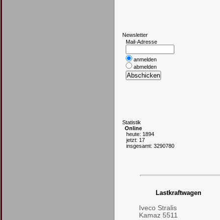
N
ewsletter
Mail-Adresse
anmelden
abmelden
S
tatistik
Online
heute: 1894
jetzt: 17
insgesamt: 3290780
Lastkraftwagen
Iveco Stralis
Kamaz 5511