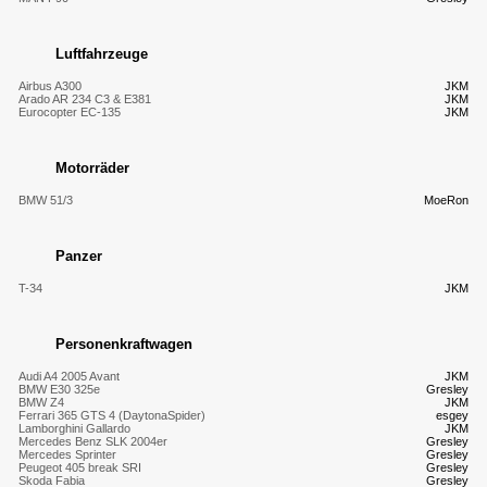
Luftfahrzeuge
Airbus A300
JKM
Arado AR 234 C3 & E381
JKM
Eurocopter EC-135
JKM
Motorräder
BMW 51/3
MoeRon
Panzer
T-34
JKM
Personenkraftwagen
Audi A4 2005 Avant
JKM
BMW E30 325e
Gresley
BMW Z4
JKM
Ferrari 365 GTS 4 (DaytonaSpider)
esgey
Lamborghini Gallardo
JKM
Mercedes Benz SLK 2004er
Gresley
Mercedes Sprinter
Gresley
Peugeot 405 break SRI
Gresley
Skoda Fabia
Gresley