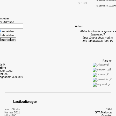
(0.57MB; 5.09.200
BR 101
(0.18MB; 8.10.200
wsletter
ail-Adresse
A
dvert
anmelden
We're looking for a sponsor -
interested?
abmelden
Just drop a short mail to
info [at] gtaberlin [dot] de
P
artner
tistik
line
eute: 1902
tzt: 25
nsgesamt: 3290819
Lastkraftwagen
Iveco Stralis
JKM
Kamaz 5511
GTA Mallorca
MAN F90
Gresley