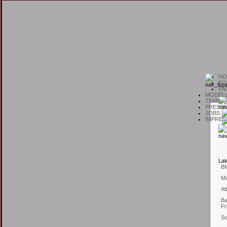
H
O
F
O
F
A
M
ODEL
T
EAM
P
RESSE
J
OBS
I
MPRES
L
at
B
M
Al
Ba
Fr
So