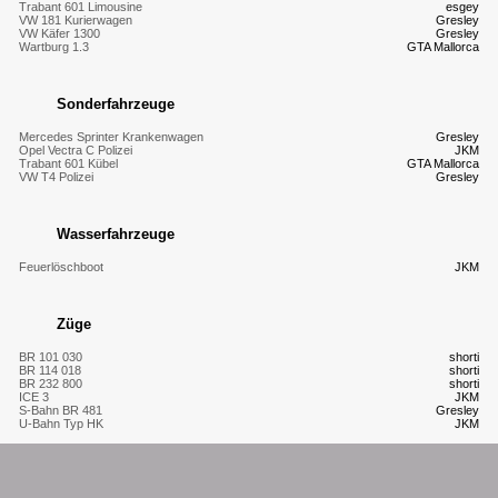
Trabant 601 Limousine
esgey
VW 181 Kurierwagen
Gresley
VW Käfer 1300
Gresley
Wartburg 1.3
GTA Mallorca
Sonderfahrzeuge
Mercedes Sprinter Krankenwagen
Gresley
Opel Vectra C Polizei
JKM
Trabant 601 Kübel
GTA Mallorca
VW T4 Polizei
Gresley
Wasserfahrzeuge
Feuerlöschboot
JKM
Züge
BR 101 030
shorti
BR 114 018
shorti
BR 232 800
shorti
ICE 3
JKM
S-Bahn BR 481
Gresley
U-Bahn Typ HK
JKM