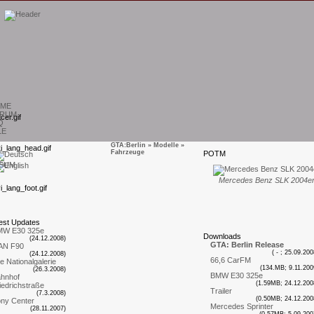
ME
RUM
Q
LE
GTA:Berlin
»
Modelle
»
Fahrzeuge
P
OTM
SUM
Mercedes Benz SLK 2004e
est
U
pdates
MW E30 325e
D
ownloads
(24.12.2008)
GTA: Berlin Release
AN F90
( - ; 25.09.200
(24.12.2008)
66,6 CarFM
te Nationalgalerie
(134.MB; 9.11.200
(26.3.2008)
BMW E30 325e
hnhof
(1.59MB; 24.12.200
iedrichstraße
Trailer
(7.3.2008)
(0.50MB; 24.12.200
ny Center
Mercedes Sprinter
(28.11.2007)