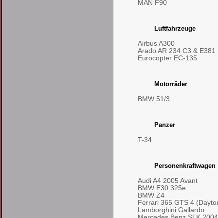
MAN F90
Luftfahrzeuge
Airbus A300
Arado AR 234 C3 & E381
Eurocopter EC-135
Motorräder
BMW 51/3
Panzer
T-34
Personenkraftwagen
Audi A4 2005 Avant
BMW E30 325e
BMW Z4
Ferrari 365 GTS 4 (Dayto
Lamborghini Gallardo
Mercedes Benz SLK 2004