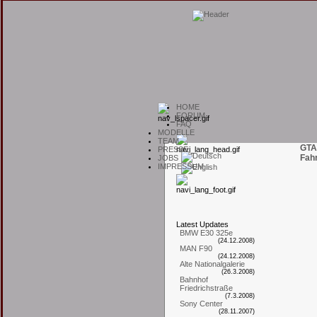
H
OME
F
ORUM
F
AQ
M
ODELLE
T
EAM
GTA
P
RESSE
Fah
J
OBS
I
MPRESSUM
L
atest
U
pdates
BMW E30 325e
(24.12.2008)
MAN F90
(24.12.2008)
Alte Nationalgalerie
(26.3.2008)
Bahnhof
Friedrichstraße
(7.3.2008)
Sony Center
(28.11.2007)