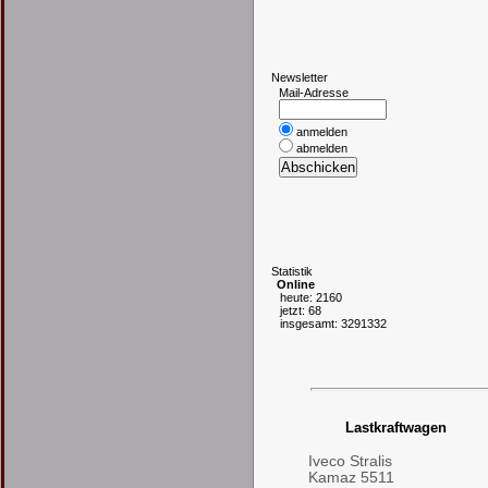
N
ewsletter
Mail-Adresse
anmelden
abmelden
S
tatistik
Online
heute: 2160
jetzt: 68
insgesamt: 3291332
Lastkraftwagen
Iveco Stralis
Kamaz 5511