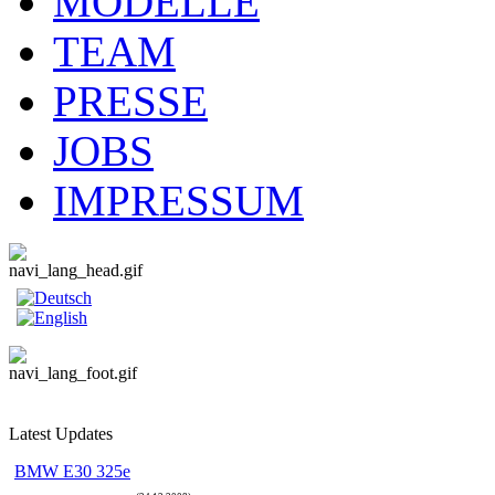
M
ODELLE
T
EAM
P
RESSE
J
OBS
I
MPRESSUM
L
atest
U
pdates
BMW E30 325e