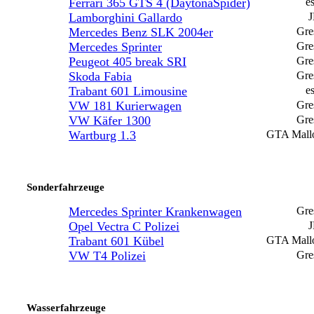
Ferrari 365 GTS 4 (DaytonaSpider)
e
Lamborghini Gallardo
Mercedes Benz SLK 2004er
Gre
Mercedes Sprinter
Gre
Peugeot 405 break SRI
Gre
Skoda Fabia
Gre
Trabant 601 Limousine
e
VW 181 Kurierwagen
Gre
VW Käfer 1300
Gre
Wartburg 1.3
GTA Mall
Sonderfahrzeuge
Mercedes Sprinter Krankenwagen
Gre
Opel Vectra C Polizei
Trabant 601 Kübel
GTA Mall
VW T4 Polizei
Gre
Wasserfahrzeuge