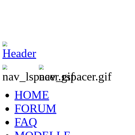
H
OME
F
ORUM
F
AQ