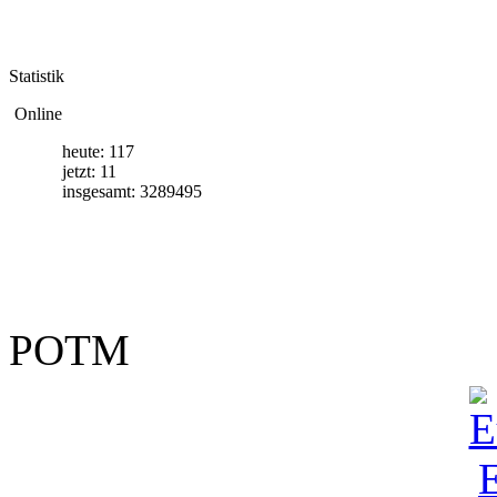
S
tatistik
Online
heute: 117
jetzt: 11
insgesamt: 3289495
P
OTM