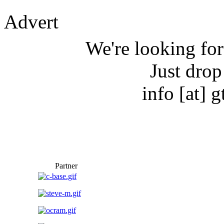
A
dvert
We're looking for
Just drop
info [at] g
P
artner