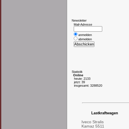
N
ewsletter
Mail-Adresse
anmelden
abmelden
S
tatistik
Online
heute: 2133
jetzt: 39
insgesamt: 3288520
Lastkraftwagen
Iveco Stralis
Kamaz 5511