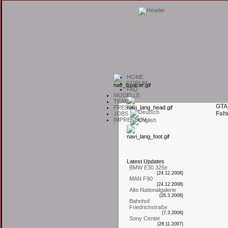
H
OME
F
ORUM
F
AQ
M
ODELLE
T
EAM
GTA
P
RESSE
Fah
J
OBS
I
MPRESSUM
L
atest
U
pdates
BMW E30 325e
(24.12.2008)
MAN F90
(24.12.2008)
Alte Nationalgalerie
(26.3.2008)
Bahnhof
Friedrichstraße
(7.3.2008)
Sony Center
(28.11.2007)