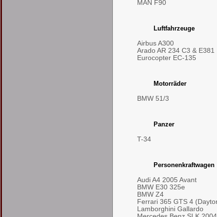
MAN F90
Luftfahrzeuge
Airbus A300
Arado AR 234 C3 & E381
Eurocopter EC-135
Motorräder
BMW 51/3
Panzer
T-34
Personenkraftwagen
Audi A4 2005 Avant
BMW E30 325e
BMW Z4
Ferrari 365 GTS 4 (Dayto
Lamborghini Gallardo
Mercedes Benz SLK 2004