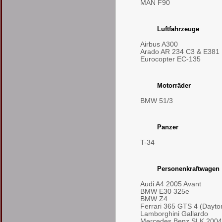
MAN F90
Luftfahrzeuge
Airbus A300
Arado AR 234 C3 & E381
Eurocopter EC-135
Motorräder
BMW 51/3
Panzer
T-34
Personenkraftwagen
Audi A4 2005 Avant
BMW E30 325e
BMW Z4
Ferrari 365 GTS 4 (Dayto
Lamborghini Gallardo
Mercedes Benz SLK 2004