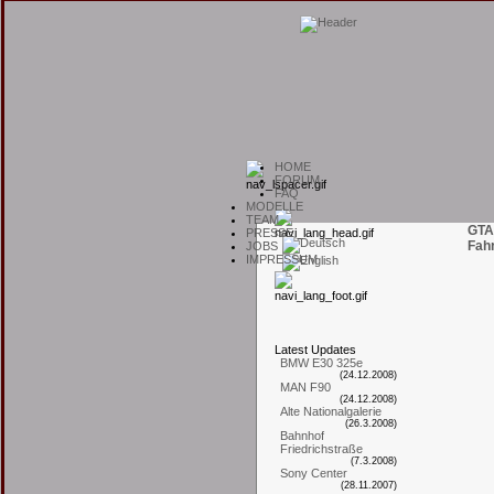
H
OME
F
ORUM
F
AQ
M
ODELLE
T
EAM
GTA
P
RESSE
Fah
J
OBS
I
MPRESSUM
L
atest
U
pdates
BMW E30 325e
(24.12.2008)
MAN F90
(24.12.2008)
Alte Nationalgalerie
(26.3.2008)
Bahnhof
Friedrichstraße
(7.3.2008)
Sony Center
(28.11.2007)