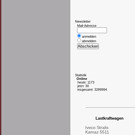
N
ewsletter
Mail-Adresse
anmelden
abmelden
S
tatistik
Online
heute: 1173
jetzt: 30
insgesamt: 3289994
Lastkraftwagen
Iveco Stralis
Kamaz 5511