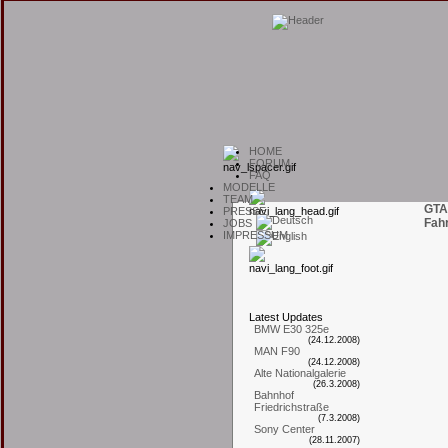
H
OME
F
ORUM
F
AQ
M
ODELLE
T
EAM
GTA
P
RESSE
Fah
J
OBS
I
MPRESSUM
L
atest
U
pdates
BMW E30 325e
(24.12.2008)
MAN F90
(24.12.2008)
Alte Nationalgalerie
(26.3.2008)
Bahnhof
Friedrichstraße
(7.3.2008)
Sony Center
(28.11.2007)