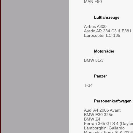
MAN F90
Luftfahrzeuge
Airbus A300
Arado AR 234 C3 & E381
Eurocopter EC-135
Motorräder
BMW 51/3
Panzer
T-34
Personenkraftwagen
Audi A4 2005 Avant
BMW E30 325e
BMW Z4
Ferrari 365 GTS 4 (Dayto
Lamborghini Gallardo
Mercedes Benz SLK 2004