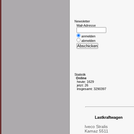
N
ewsletter
Mail-Adresse
anmelden
abmelden
S
tatistik
Online
heute: 1629
jetzt: 26
insgesamt: 3290397
Lastkraftwagen
Iveco Stralis
Kamaz 5511