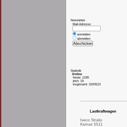
N
ewsletter
Mail-Adresse
anmelden
abmelden
S
tatistik
Online
heute: 2185
jetzt: 19
insgesamt: 3293523
Lastkraftwagen
Iveco Stralis
Kamaz 5511