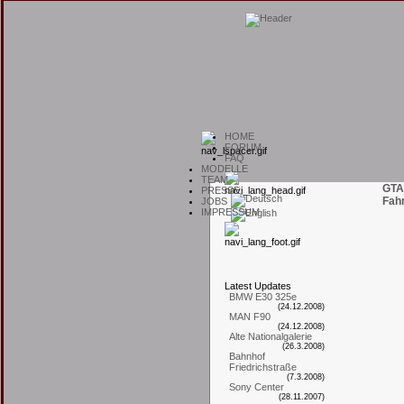
H
OME
F
ORUM
F
AQ
M
ODELLE
T
EAM
GTA
P
RESSE
Fah
J
OBS
I
MPRESSUM
L
atest
U
pdates
BMW E30 325e
(24.12.2008)
MAN F90
(24.12.2008)
Alte Nationalgalerie
(26.3.2008)
Bahnhof
Friedrichstraße
(7.3.2008)
Sony Center
(28.11.2007)