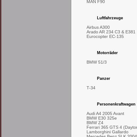
MAN F90
Luftfahrzeuge
Airbus A300
Arado AR 234 C3 & E381
Eurocopter EC-135
Motorräder
BMW 51/3
Panzer
T-34
Personenkraftwagen
Audi A4 2005 Avant
BMW E30 325e
BMW Z4
Ferrari 365 GTS 4 (Dayto
Lamborghini Gallardo
Mercedes Benz SLK 2004