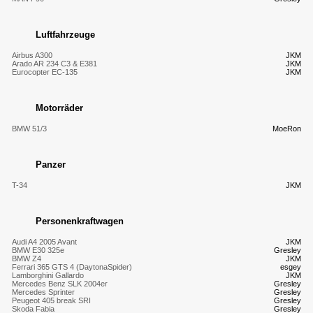
Luftfahrzeuge
Airbus A300
JKM
Arado AR 234 C3 & E381
JKM
Eurocopter EC-135
JKM
Motorräder
BMW 51/3
MoeRon
Panzer
T-34
JKM
Personenkraftwagen
Audi A4 2005 Avant
JKM
BMW E30 325e
Gresley
BMW Z4
JKM
Ferrari 365 GTS 4 (DaytonaSpider)
esgey
Lamborghini Gallardo
JKM
Mercedes Benz SLK 2004er
Gresley
Mercedes Sprinter
Gresley
Peugeot 405 break SRI
Gresley
Skoda Fabia
Gresley