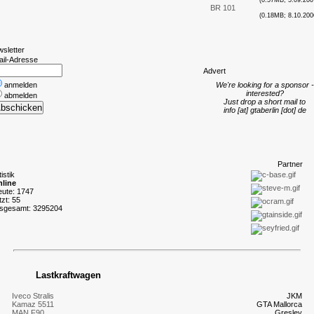
(0.57MB; 5.09.200
BR 101
(0.18MB; 8.10.200
wsletter
ail-Adresse
A
dvert
anmelden
We're looking for a sponsor -
interested?
abmelden
Just drop a short mail to
info [at] gtaberlin [dot] de
P
artner
tistik
line
eute: 1747
tzt: 55
nsgesamt: 3295204
Lastkraftwagen
Iveco Stralis
JKM
Kamaz 5511
GTA Mallorca
MAN F90
Gresley