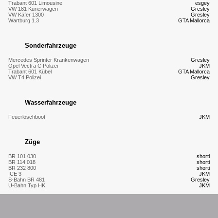
Trabant 601 Limousine
esgey
VW 181 Kurierwagen
Gresley
VW Käfer 1300
Gresley
Wartburg 1.3
GTA Mallorca
Sonderfahrzeuge
Mercedes Sprinter Krankenwagen
Gresley
Opel Vectra C Polizei
JKM
Trabant 601 Kübel
GTA Mallorca
VW T4 Polizei
Gresley
Wasserfahrzeuge
Feuerlöschboot
JKM
Züge
BR 101 030
shorti
BR 114 018
shorti
BR 232 800
shorti
ICE 3
JKM
S-Bahn BR 481
Gresley
U-Bahn Typ HK
JKM