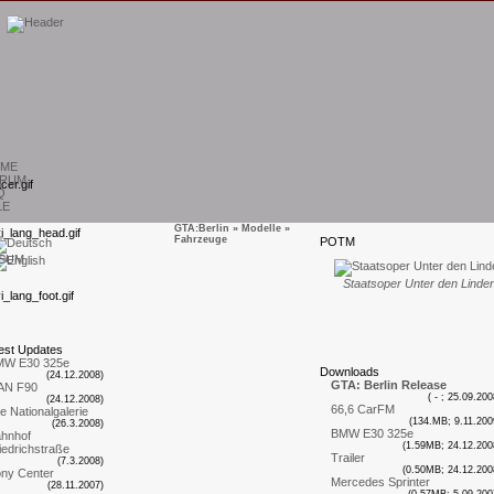
ME
RUM
Q
LE
GTA:Berlin
»
Modelle
»
Fahrzeuge
P
OTM
SUM
Staatsoper Unter den Linde
est
U
pdates
MW E30 325e
D
ownloads
(24.12.2008)
GTA: Berlin Release
AN F90
( - ; 25.09.200
(24.12.2008)
66,6 CarFM
te Nationalgalerie
(134.MB; 9.11.200
(26.3.2008)
BMW E30 325e
hnhof
(1.59MB; 24.12.200
iedrichstraße
Trailer
(7.3.2008)
(0.50MB; 24.12.200
ny Center
Mercedes Sprinter
(28.11.2007)