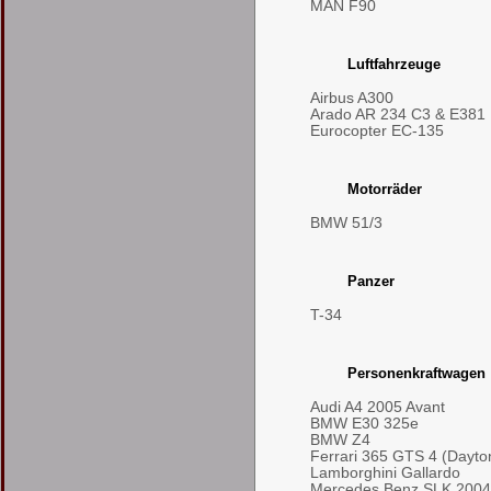
MAN F90
Luftfahrzeuge
Airbus A300
Arado AR 234 C3 & E381
Eurocopter EC-135
Motorräder
BMW 51/3
Panzer
T-34
Personenkraftwagen
Audi A4 2005 Avant
BMW E30 325e
BMW Z4
Ferrari 365 GTS 4 (Dayto
Lamborghini Gallardo
Mercedes Benz SLK 2004