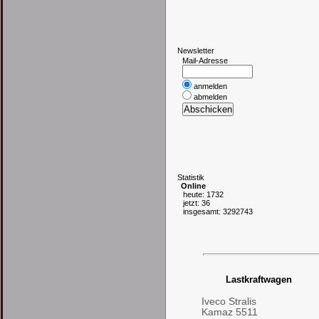
N
ewsletter
Mail-Adresse
anmelden
abmelden
S
tatistik
Online
heute: 1732
jetzt: 36
insgesamt: 3292743
Lastkraftwagen
Iveco Stralis
Kamaz 5511