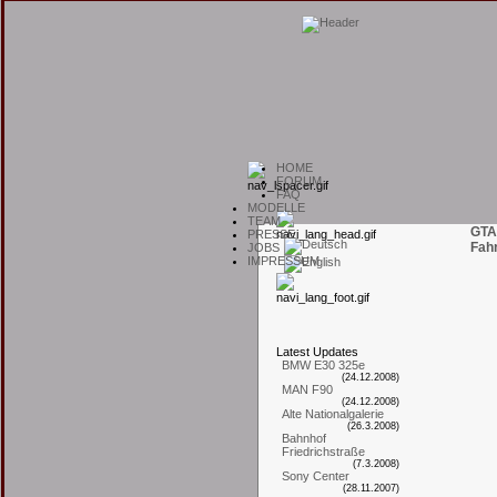
H
OME
F
ORUM
F
AQ
M
ODELLE
T
EAM
GTA
P
RESSE
Fah
J
OBS
I
MPRESSUM
L
atest
U
pdates
BMW E30 325e
(24.12.2008)
MAN F90
(24.12.2008)
Alte Nationalgalerie
(26.3.2008)
Bahnhof
Friedrichstraße
(7.3.2008)
Sony Center
(28.11.2007)