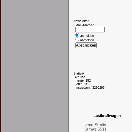
N
ewsletter
Mail-Adresse
anmelden
abmelden
S
tatistik
Online
heute: 1524
jetzt: 23
insgesamt: 3290293
Lastkraftwagen
Iveco Stralis
Kamaz 5511