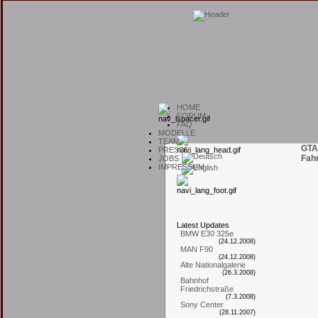
H
OME
F
ORUM
F
AQ
M
ODELLE
T
EAM
GTA
P
RESSE
Fah
J
OBS
I
MPRESSUM
L
atest
U
pdates
BMW E30 325e
(24.12.2008)
MAN F90
(24.12.2008)
Alte Nationalgalerie
(26.3.2008)
Bahnhof
Friedrichstraße
(7.3.2008)
Sony Center
(28.11.2007)