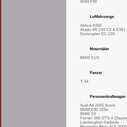
MAN F90
Luftfahrzeuge
Airbus A300
Arado AR 234 C3 & E381
Eurocopter EC-135
Motorräder
BMW 51/3
Panzer
T-34
Personenkraftwagen
Audi A4 2005 Avant
BMW E30 325e
BMW Z4
Ferrari 365 GTS 4 (Dayto
Lamborghini Gallardo
Mercedes Benz SLK 2004