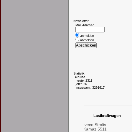
N
ewsletter
Mail-Adresse
anmelden
abmelden
S
tatistik
Online
heute: 2311
jetzt: 26
insgesamt: 3291617
Lastkraftwagen
Iveco Stralis
Kamaz 5511