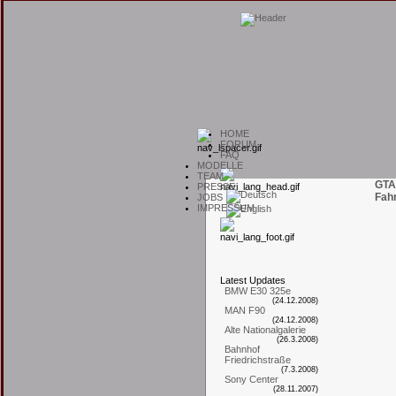
H
OME
F
ORUM
F
AQ
M
ODELLE
T
EAM
GTA
P
RESSE
Fah
J
OBS
I
MPRESSUM
L
atest
U
pdates
BMW E30 325e
(24.12.2008)
MAN F90
(24.12.2008)
Alte Nationalgalerie
(26.3.2008)
Bahnhof
Friedrichstraße
(7.3.2008)
Sony Center
(28.11.2007)