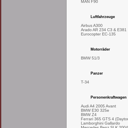
MAN F90
Luftfahrzeuge
Airbus A300
Arado AR 234 C3 & E381
Eurocopter EC-135
Motorräder
BMW 51/3
Panzer
T-34
Personenkraftwagen
Audi A4 2005 Avant
BMW E30 325e
BMW Z4
Ferrari 365 GTS 4 (Dayto
Lamborghini Gallardo
Mercedes Benz SLK 2004