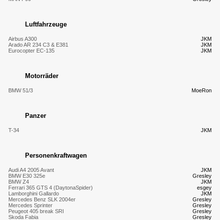
Luftfahrzeuge
Airbus A300
JKM
Arado AR 234 C3 & E381
JKM
Eurocopter EC-135
JKM
Motorräder
BMW 51/3
MoeRon
Panzer
T-34
JKM
Personenkraftwagen
Audi A4 2005 Avant
JKM
BMW E30 325e
Gresley
BMW Z4
JKM
Ferrari 365 GTS 4 (DaytonaSpider)
esgey
Lamborghini Gallardo
JKM
Mercedes Benz SLK 2004er
Gresley
Mercedes Sprinter
Gresley
Peugeot 405 break SRI
Gresley
Skoda Fabia
Gresley