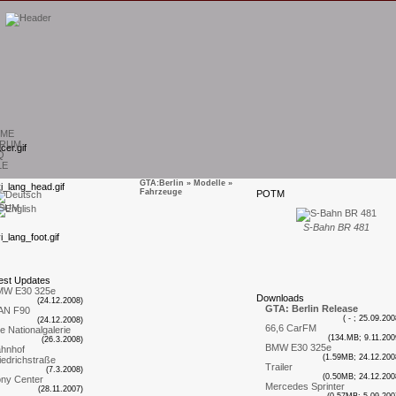
ME
RUM
Q
LE
GTA:Berlin
»
Modelle
»
Fahrzeuge
P
OTM
SUM
S-Bahn BR 481
est
U
pdates
MW E30 325e
D
ownloads
(24.12.2008)
GTA: Berlin Release
AN F90
( - ; 25.09.200
(24.12.2008)
66,6 CarFM
te Nationalgalerie
(134.MB; 9.11.200
(26.3.2008)
BMW E30 325e
hnhof
(1.59MB; 24.12.200
iedrichstraße
Trailer
(7.3.2008)
(0.50MB; 24.12.200
ny Center
Mercedes Sprinter
(28.11.2007)