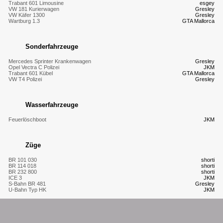
Trabant 601 Limousine
esgey
VW 181 Kurierwagen
Gresley
VW Käfer 1300
Gresley
Wartburg 1.3
GTA Mallorca
Sonderfahrzeuge
Mercedes Sprinter Krankenwagen
Gresley
Opel Vectra C Polizei
JKM
Trabant 601 Kübel
GTA Mallorca
VW T4 Polizei
Gresley
Wasserfahrzeuge
Feuerlöschboot
JKM
Züge
BR 101 030
shorti
BR 114 018
shorti
BR 232 800
shorti
ICE 3
JKM
S-Bahn BR 481
Gresley
U-Bahn Typ HK
JKM