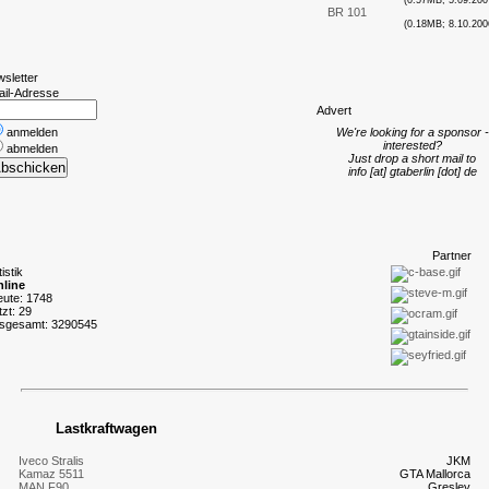
(0.57MB; 5.09.200
BR 101
(0.18MB; 8.10.200
wsletter
ail-Adresse
A
dvert
anmelden
We're looking for a sponsor -
interested?
abmelden
Just drop a short mail to
info [at] gtaberlin [dot] de
P
artner
tistik
line
eute: 1748
tzt: 29
nsgesamt: 3290545
Lastkraftwagen
Iveco Stralis
JKM
Kamaz 5511
GTA Mallorca
MAN F90
Gresley