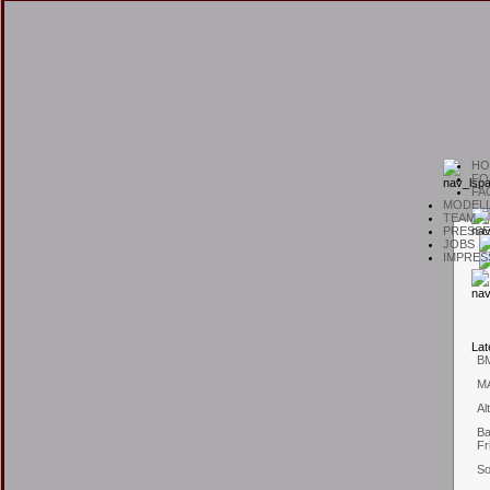
H
O
F
O
F
A
M
ODEL
T
EAM
P
RESSE
J
OBS
I
MPRES
L
at
B
M
Al
Ba
Fr
So