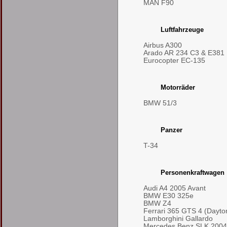
MAN F90
Luftfahrzeuge
Airbus A300
Arado AR 234 C3 & E381
Eurocopter EC-135
Motorräder
BMW 51/3
Panzer
T-34
Personenkraftwagen
Audi A4 2005 Avant
BMW E30 325e
BMW Z4
Ferrari 365 GTS 4 (Dayto
Lamborghini Gallardo
Mercedes Benz SLK 2004