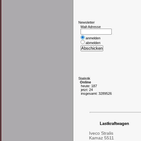
N
ewsletter
Mail-Adresse
anmelden
abmelden
S
tatistik
Online
heute: 187
jetzt: 24
insgesamt: 3289526
Lastkraftwagen
Iveco Stralis
Kamaz 5511