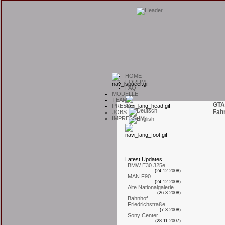
H
OME
F
ORUM
F
AQ
M
ODELLE
T
EAM
GTA
P
RESSE
Fah
J
OBS
I
MPRESSUM
L
atest
U
pdates
BMW E30 325e
(24.12.2008)
MAN F90
(24.12.2008)
Alte Nationalgalerie
(26.3.2008)
Bahnhof
Friedrichstraße
(7.3.2008)
Sony Center
(28.11.2007)