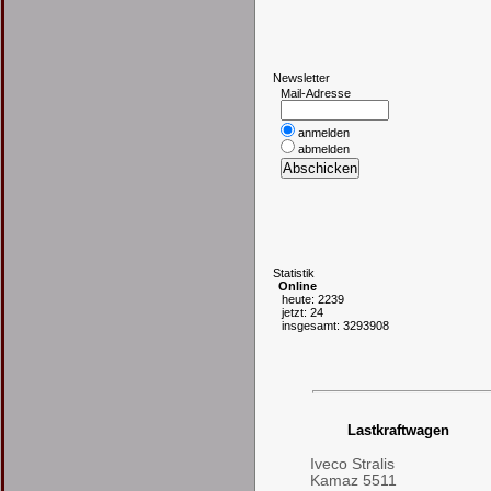
N
ewsletter
Mail-Adresse
anmelden
abmelden
S
tatistik
Online
heute: 2239
jetzt: 24
insgesamt: 3293908
Lastkraftwagen
Iveco Stralis
Kamaz 5511