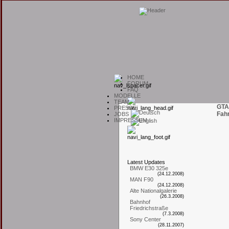
H
OME
F
ORUM
F
AQ
M
ODELLE
T
EAM
GTA
P
RESSE
Fah
J
OBS
I
MPRESSUM
L
atest
U
pdates
BMW E30 325e
(24.12.2008)
MAN F90
(24.12.2008)
Alte Nationalgalerie
(26.3.2008)
Bahnhof
Friedrichstraße
(7.3.2008)
Sony Center
(28.11.2007)