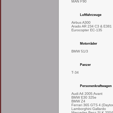
MAN F90
Luftfahrzeuge
Airbus A300
Arado AR 234 C3 & E381
Eurocopter EC-135
Motorräder
BMW 51/3
Panzer
T-34
Personenkraftwagen
Audi A4 2005 Avant
BMW E30 325e
BMW Z4
Ferrari 365 GTS 4 (Dayto
Lamborghini Gallardo
Mercedes Benz SLK 2004