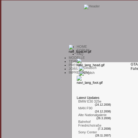
H
OME
F
ORUM
F
AQ
M
ODELLE
T
EAM
GTA
P
RESSE
Fah
J
OBS
I
MPRESSUM
L
atest
U
pdates
BMW E30 325e
(24.12.2008)
MAN F90
(24.12.2008)
Alte Nationalgalerie
(26.3.2008)
Bahnhof
Friedrichstraße
(7.3.2008)
Sony Center
(28.11.2007)