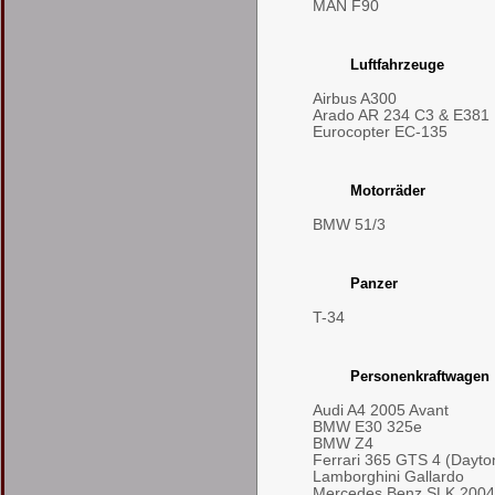
MAN F90
Luftfahrzeuge
Airbus A300
Arado AR 234 C3 & E381
Eurocopter EC-135
Motorräder
BMW 51/3
Panzer
T-34
Personenkraftwagen
Audi A4 2005 Avant
BMW E30 325e
BMW Z4
Ferrari 365 GTS 4 (Dayto
Lamborghini Gallardo
Mercedes Benz SLK 2004