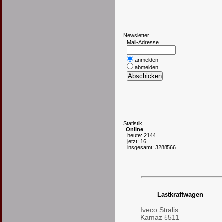
N
ewsletter
Mail-Adresse
anmelden
abmelden
S
tatistik
Online
heute: 2144
jetzt: 16
insgesamt: 3288566
Lastkraftwagen
Iveco Stralis
Kamaz 5511