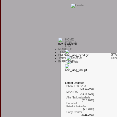
H
OME
F
ORUM
F
AQ
M
ODELLE
T
EAM
GTA
P
RESSE
Fah
J
OBS
I
MPRESSUM
L
atest
U
pdates
BMW E30 325e
(24.12.2008)
MAN F90
(24.12.2008)
Alte Nationalgalerie
(26.3.2008)
Bahnhof
Friedrichstraße
(7.3.2008)
Sony Center
(28.11.2007)