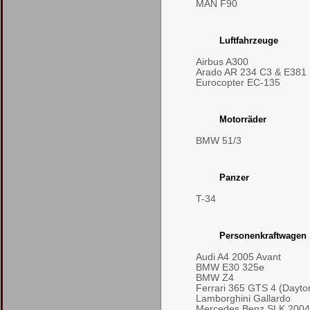
MAN F90
Luftfahrzeuge
Airbus A300
Arado AR 234 C3 & E381
Eurocopter EC-135
Motorräder
BMW 51/3
Panzer
T-34
Personenkraftwagen
Audi A4 2005 Avant
BMW E30 325e
BMW Z4
Ferrari 365 GTS 4 (Dayto
Lamborghini Gallardo
Mercedes Benz SLK 2004