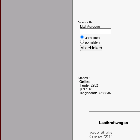
N
ewsletter
Mail-Adresse
anmelden
abmelden
S
tatistik
Online
heute: 2252
jetzt: 18
insgesamt: 3288835
Lastkraftwagen
Iveco Stralis
Kamaz 5511