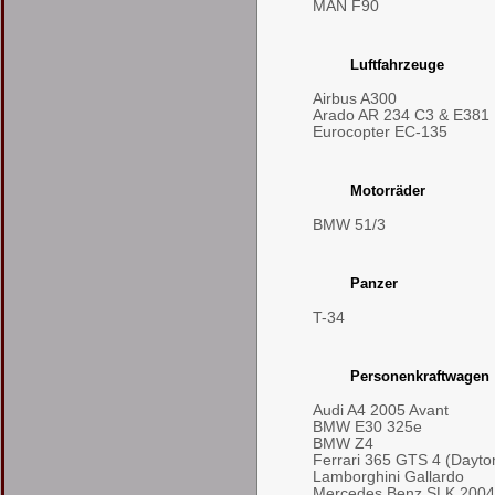
MAN F90
Luftfahrzeuge
Airbus A300
Arado AR 234 C3 & E381
Eurocopter EC-135
Motorräder
BMW 51/3
Panzer
T-34
Personenkraftwagen
Audi A4 2005 Avant
BMW E30 325e
BMW Z4
Ferrari 365 GTS 4 (Dayto
Lamborghini Gallardo
Mercedes Benz SLK 2004