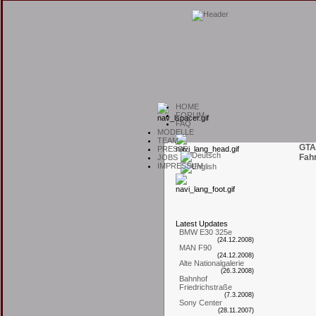
H
OME
F
ORUM
F
AQ
M
ODELLE
T
EAM
GTA
P
RESSE
Fah
J
OBS
I
MPRESSUM
L
atest
U
pdates
BMW E30 325e
(24.12.2008)
MAN F90
(24.12.2008)
Alte Nationalgalerie
(26.3.2008)
Bahnhof
Friedrichstraße
(7.3.2008)
Sony Center
(28.11.2007)