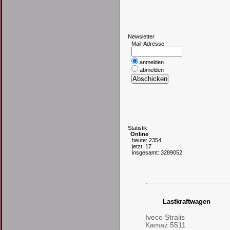
N
ewsletter
Mail-Adresse
anmelden
abmelden
S
tatistik
Online
heute: 2354
jetzt: 17
insgesamt: 3289052
Lastkraftwagen
Iveco Stralis
Kamaz 5511