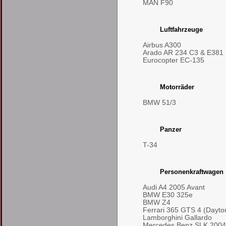
MAN F90
Luftfahrzeuge
Airbus A300
Arado AR 234 C3 & E381
Eurocopter EC-135
Motorräder
BMW 51/3
Panzer
T-34
Personenkraftwagen
Audi A4 2005 Avant
BMW E30 325e
BMW Z4
Ferrari 365 GTS 4 (Dayto
Lamborghini Gallardo
Mercedes Benz SLK 2004