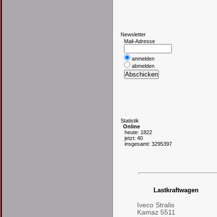
N
ewsletter
Mail-Adresse
anmelden
abmelden
S
tatistik
Online
heute: 1822
jetzt: 40
insgesamt: 3295397
Lastkraftwagen
Iveco Stralis
Kamaz 5511