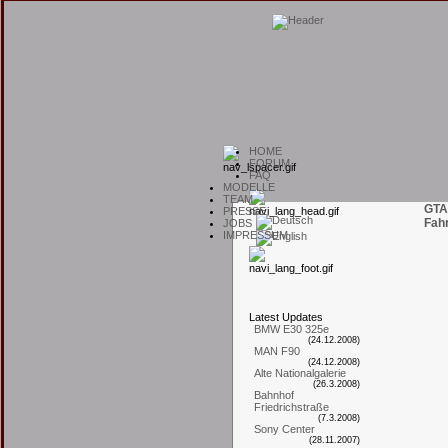
H
OME
F
ORUM
F
AQ
M
ODELLE
T
EAM
GTA
P
RESSE
Fah
J
OBS
I
MPRESSUM
L
atest
U
pdates
BMW E30 325e
(24.12.2008)
MAN F90
(24.12.2008)
Alte Nationalgalerie
(26.3.2008)
Bahnhof
Friedrichstraße
(7.3.2008)
Sony Center
(28.11.2007)