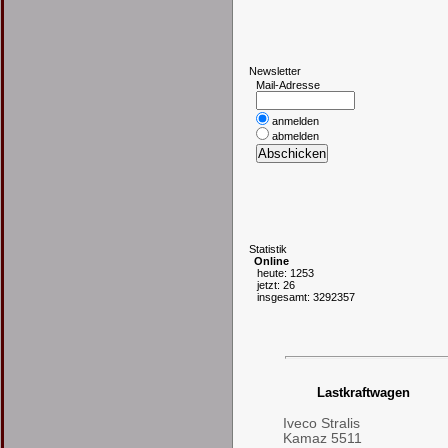
N
ewsletter
Mail-Adresse
anmelden
abmelden
S
tatistik
Online
heute: 1253
jetzt: 26
insgesamt: 3292357
Lastkraftwagen
Iveco Stralis
Kamaz 5511