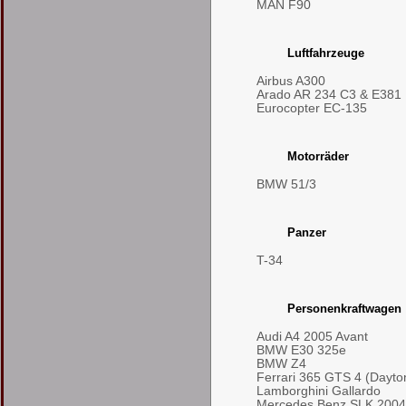
MAN F90
Luftfahrzeuge
Airbus A300
Arado AR 234 C3 & E381
Eurocopter EC-135
Motorräder
BMW 51/3
Panzer
T-34
Personenkraftwagen
Audi A4 2005 Avant
BMW E30 325e
BMW Z4
Ferrari 365 GTS 4 (Dayto
Lamborghini Gallardo
Mercedes Benz SLK 2004