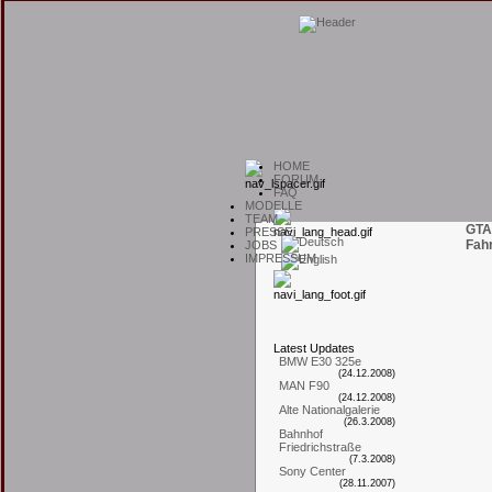
H
OME
F
ORUM
F
AQ
M
ODELLE
T
EAM
GTA
P
RESSE
Fah
J
OBS
I
MPRESSUM
L
atest
U
pdates
BMW E30 325e
(24.12.2008)
MAN F90
(24.12.2008)
Alte Nationalgalerie
(26.3.2008)
Bahnhof
Friedrichstraße
(7.3.2008)
Sony Center
(28.11.2007)