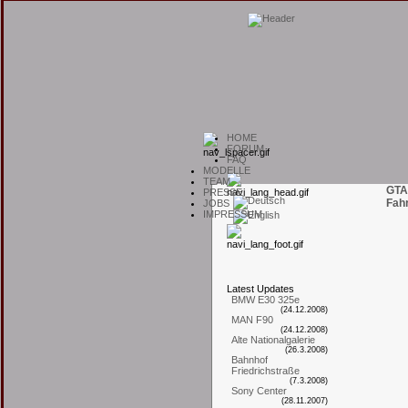
H
OME
F
ORUM
F
AQ
M
ODELLE
T
EAM
GTA
P
RESSE
Fah
J
OBS
I
MPRESSUM
L
atest
U
pdates
BMW E30 325e
(24.12.2008)
MAN F90
(24.12.2008)
Alte Nationalgalerie
(26.3.2008)
Bahnhof
Friedrichstraße
(7.3.2008)
Sony Center
(28.11.2007)