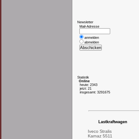
N
ewsletter
Mail-Adresse
anmelden
abmelden
S
tatistik
Online
heute: 2343
jetzt: 21
insgesamt: 3291675
Lastkraftwagen
Iveco Stralis
Kamaz 5511