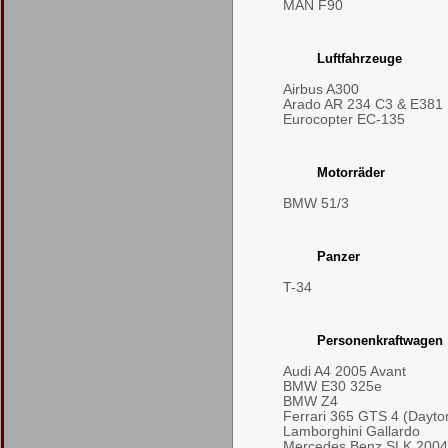
MAN F90
Luftfahrzeuge
Airbus A300
Arado AR 234 C3 & E381
Eurocopter EC-135
Motorräder
BMW 51/3
Panzer
T-34
Personenkraftwagen
Audi A4 2005 Avant
BMW E30 325e
BMW Z4
Ferrari 365 GTS 4 (Dayto
Lamborghini Gallardo
Mercedes Benz SLK 2004