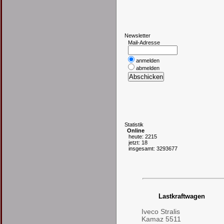
N
ewsletter
Mail-Adresse
anmelden
abmelden
S
tatistik
Online
heute: 2215
jetzt: 18
insgesamt: 3293677
Lastkraftwagen
Iveco Stralis
Kamaz 5511