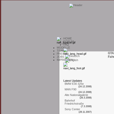
H
OME
F
ORUM
F
AQ
M
ODELLE
T
EAM
GTA
P
RESSE
Fah
J
OBS
I
MPRESSUM
L
atest
U
pdates
BMW E30 325e
(24.12.2008)
MAN F90
(24.12.2008)
Alte Nationalgalerie
(26.3.2008)
Bahnhof
Friedrichstraße
(7.3.2008)
Sony Center
(28.11.2007)