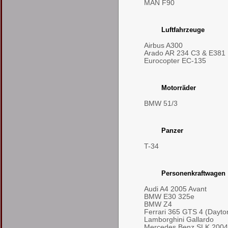
MAN F90
Luftfahrzeuge
Airbus A300
Arado AR 234 C3 & E381
Eurocopter EC-135
Motorräder
BMW 51/3
Panzer
T-34
Personenkraftwagen
Audi A4 2005 Avant
BMW E30 325e
BMW Z4
Ferrari 365 GTS 4 (Dayto
Lamborghini Gallardo
Mercedes Benz SLK 2004