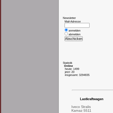
N
ewsletter
Mail-Adresse
anmelden
abmelden
S
tatistik
Online
heute: 1499
jetzt: 20
insgesamt: 3294835
Lastkraftwagen
Iveco Stralis
Kamaz 5511