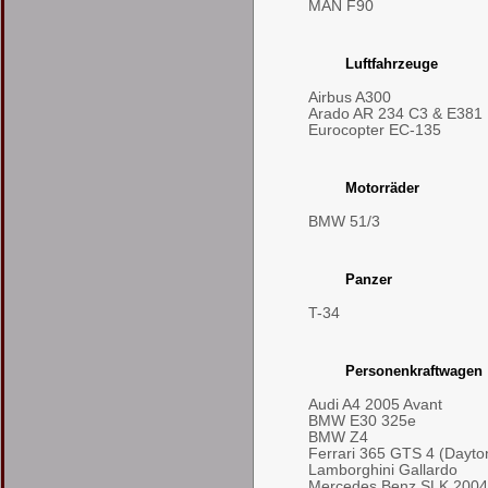
MAN F90
Luftfahrzeuge
Airbus A300
Arado AR 234 C3 & E381
Eurocopter EC-135
Motorräder
BMW 51/3
Panzer
T-34
Personenkraftwagen
Audi A4 2005 Avant
BMW E30 325e
BMW Z4
Ferrari 365 GTS 4 (Dayto
Lamborghini Gallardo
Mercedes Benz SLK 2004