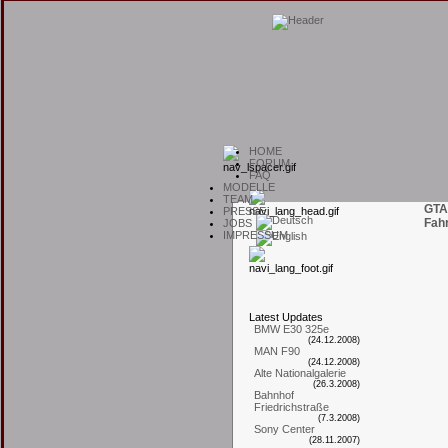
H
OME
F
ORUM
F
AQ
M
ODELLE
T
EAM
GTA
P
RESSE
Fah
J
OBS
I
MPRESSUM
L
atest
U
pdates
BMW E30 325e
(24.12.2008)
MAN F90
(24.12.2008)
Alte Nationalgalerie
(26.3.2008)
Bahnhof
Friedrichstraße
(7.3.2008)
Sony Center
(28.11.2007)