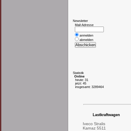
N
ewsletter
Mail-Adresse
anmelden
abmelden
S
tatistik
Online
heute: 31
jetzt: 45
insgesamt: 3289464
Lastkraftwagen
Iveco Stralis
Kamaz 5511