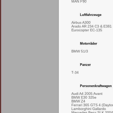
MAN F90
Luftfahrzeuge
Airbus A300
Arado AR 234 C3 & E381
Eurocopter EC-135
Motorräder
BMW 51/3
Panzer
T-34
Personenkraftwagen
Audi A4 2005 Avant
BMW E30 325e
BMW Z4
Ferrari 365 GTS 4 (Dayto
Lamborghini Gallardo
Mercedes Benz SLK 2004