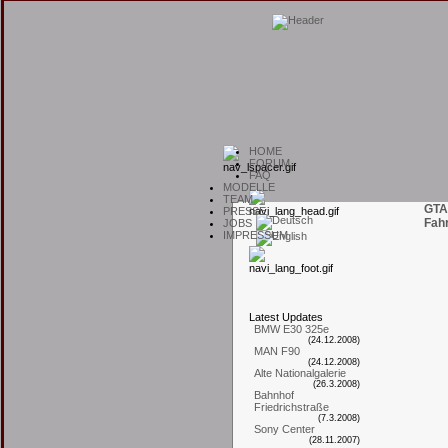
H
OME
F
ORUM
F
AQ
M
ODELLE
T
EAM
GTA
P
RESSE
Fah
J
OBS
I
MPRESSUM
L
atest
U
pdates
BMW E30 325e
(24.12.2008)
MAN F90
(24.12.2008)
Alte Nationalgalerie
(26.3.2008)
Bahnhof
Friedrichstraße
(7.3.2008)
Sony Center
(28.11.2007)