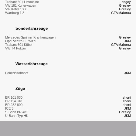
Trabant 601 Limousine
esgey
VW 181 Kurierwagen
Gresley
VW Käfer 1300
Gresley
Wartburg 1.3
GTA Mallorca
Sonderfahrzeuge
Mercedes Sprinter Krankenwagen
Gresley
Opel Vectra C Polizei
JKM
Trabant 601 Kübel
GTA Mallorca
VW T4 Polizei
Gresley
Wasserfahrzeuge
Feuerlöschboot
JKM
Züge
BR 101 030
shorti
BR 114 018
shorti
BR 232 800
shorti
ICE 3
JKM
S-Bahn BR 481
Gresley
U-Bahn Typ HK
JKM