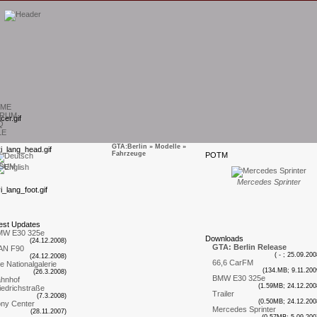
ME
RUM
Q
LE
GTA:Berlin
»
Modelle
»
Fahrzeuge
P
OTM
SUM
Mercedes Sprinter
est
U
pdates
MW E30 325e
D
ownloads
(24.12.2008)
GTA: Berlin Release
AN F90
( - ; 25.09.200
(24.12.2008)
66,6 CarFM
te Nationalgalerie
(134.MB; 9.11.200
(26.3.2008)
BMW E30 325e
hnhof
(1.59MB; 24.12.200
iedrichstraße
Trailer
(7.3.2008)
(0.50MB; 24.12.200
ny Center
Mercedes Sprinter
(28.11.2007)