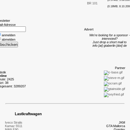
(0.57MB; 5.09.200
BR 101
(0.18MB; 8.10.200
wsletter
ail-Adresse
A
dvert
anmelden
We're looking for a sponsor -
interested?
abmelden
Just drop a short mail to
info [at] gtaberlin [dot] de
P
artner
tistik
line
eute: 2425
tzt: 38
nsgesamt: 3289207
Lastkraftwagen
Iveco Stralis
JKM
Kamaz 5511
GTA Mallorca
MAN F90
Gresley