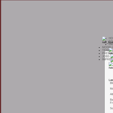
H
O
F
O
F
A
M
ODEL
T
EAM
P
RESSE
J
OBS
I
MPRES
L
at
B
M
Al
Ba
Fr
So