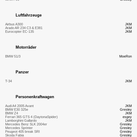
Luftfahrzeuge
Airbus A300
JKM
Arado AR 234 C3 & E381
JKM
Eurocopter EC-135
JKM
Motorräder
BMW 51/3
MoeRon
Panzer
T-34
JKM
Personenkraftwagen
Audi A4 2005 Avant
JKM
BMW E30 325e
Gresley
BMW Z4
JKM
Ferrari 365 GTS 4 (DaytonaSpider)
esgey
Lamborghini Gallardo
JKM
Mercedes Benz SLK 2004er
Gresley
Mercedes Sprinter
Gresley
Peugeot 405 break SRI
Gresley
Skoda Fabia
Gresley