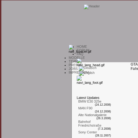
H
OME
F
ORUM
F
AQ
M
ODELLE
T
EAM
GTA
P
RESSE
Fah
J
OBS
I
MPRESSUM
L
atest
U
pdates
BMW E30 325e
(24.12.2008)
MAN F90
(24.12.2008)
Alte Nationalgalerie
(26.3.2008)
Bahnhof
Friedrichstraße
(7.3.2008)
Sony Center
(28.11.2007)