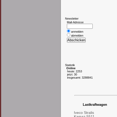
N
ewsletter
Mail-Adresse
anmelden
abmelden
S
tatistik
Online
heute: 2253
jetzt: 30
insgesamt: 3288841
Lastkraftwagen
Iveco Stralis
Kamaz 5511