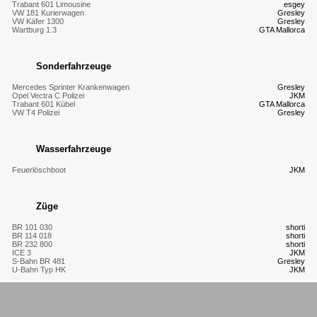
Trabant 601 Limousine
esgey
VW 181 Kurierwagen
Gresley
VW Käfer 1300
Gresley
Wartburg 1.3
GTA Mallorca
Sonderfahrzeuge
Mercedes Sprinter Krankenwagen
Gresley
Opel Vectra C Polizei
JKM
Trabant 601 Kübel
GTA Mallorca
VW T4 Polizei
Gresley
Wasserfahrzeuge
Feuerlöschboot
JKM
Züge
BR 101 030
shorti
BR 114 018
shorti
BR 232 800
shorti
ICE 3
JKM
S-Bahn BR 481
Gresley
U-Bahn Typ HK
JKM