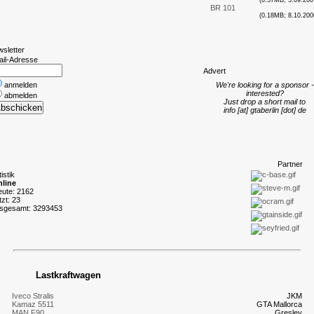
(0.57MB; 5.09.200
BR 101
(0.18MB; 8.10.200
wsletter
ail-Adresse
A
dvert
anmelden
We're looking for a sponsor -
interested?
abmelden
Just drop a short mail to
info [at] gtaberlin [dot] de
P
artner
tistik
line
eute: 2162
tzt: 23
nsgesamt: 3293453
Lastkraftwagen
Iveco Stralis
JKM
Kamaz 5511
GTA Mallorca
MAN F90
Gresley