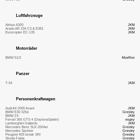
Luftfahrzeuge
Airbus A300
JKM
Arado AR 234 C3 & E381
JKM
Eurocopter EC-135
JKM
Motorräder
BMW 51/3
MoeRon
Panzer
T-34
JKM
Personenkraftwagen
Audi A4 2005 Avant
JKM
BMW E30 325e
Gresley
BMW Z4
JKM
Ferrari 365 GTS 4 (DaytonaSpider)
esgey
Lamborghini Gallardo
JKM
Mercedes Benz SLK 2004er
Gresley
Mercedes Sprinter
Gresley
Peugeot 405 break SRI
Gresley
Skoda Fabia
Gresley