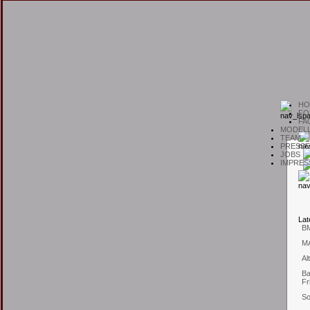
H
O
F
O
F
A
M
ODEL
T
EAM
P
RESSE
J
OBS
I
MPRES
L
at
B
M
Al
Ba
Fr
So