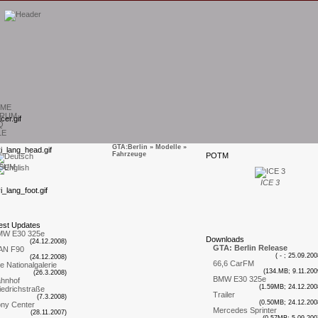
ME
RUM
Q
LE
GTA:Berlin
»
Modelle
»
Fahrzeuge
P
OTM
SUM
ICE 3
est
U
pdates
MW E30 325e
D
ownloads
(24.12.2008)
GTA: Berlin Release
AN F90
( - ; 25.09.200
(24.12.2008)
66,6 CarFM
te Nationalgalerie
(134.MB; 9.11.200
(26.3.2008)
BMW E30 325e
hnhof
(1.59MB; 24.12.200
iedrichstraße
Trailer
(7.3.2008)
(0.50MB; 24.12.200
ny Center
Mercedes Sprinter
(28.11.2007)