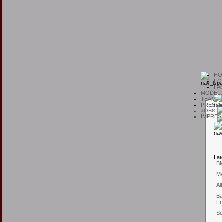
H
O
F
O
F
A
M
ODEL
T
EAM
P
RESSE
J
OBS
I
MPRES
L
at
B
M
Al
Ba
Fr
So