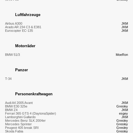
Luftfahrzeuge
Airbus A300
JKM
Arado AR 234 C3 & E381
JKM
Eurocopter EC-135
JKM
Motorräder
BMW 51/3
MoeRon
Panzer
T-34
JKM
Personenkraftwagen
Audi A4 2005 Avant
JKM
BMW E30 325e
Gresley
BMW Z4
JKM
Ferrari 365 GTS 4 (DaytonaSpider)
esgey
Lamborghini Gallardo
JKM
Mercedes Benz SLK 2004er
Gresley
Mercedes Sprinter
Gresley
Peugeot 405 break SRI
Gresley
Skoda Fabia
Gresley