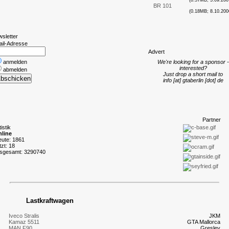
(0.57MB; 5.09.200
BR 101
(0.18MB; 8.10.200
wsletter
ail-Adresse
A
dvert
anmelden
We're looking for a sponsor -
interested?
abmelden
Just drop a short mail to
info [at] gtaberlin [dot] de
P
artner
tistik
line
eute: 1861
tzt: 18
nsgesamt: 3290740
Lastkraftwagen
Iveco Stralis
JKM
Kamaz 5511
GTA Mallorca
MAN F90
Gresley