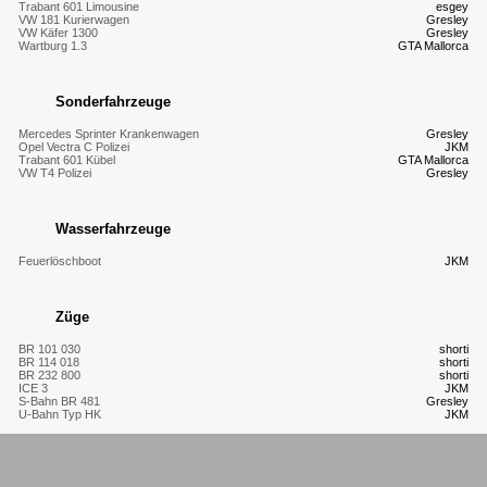
Trabant 601 Limousine
esgey
VW 181 Kurierwagen
Gresley
VW Käfer 1300
Gresley
Wartburg 1.3
GTA Mallorca
Sonderfahrzeuge
Mercedes Sprinter Krankenwagen
Gresley
Opel Vectra C Polizei
JKM
Trabant 601 Kübel
GTA Mallorca
VW T4 Polizei
Gresley
Wasserfahrzeuge
Feuerlöschboot
JKM
Züge
BR 101 030
shorti
BR 114 018
shorti
BR 232 800
shorti
ICE 3
JKM
S-Bahn BR 481
Gresley
U-Bahn Typ HK
JKM