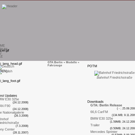
ME
RUM
Q
LE
GTA:Berlin
»
Modelle
»
Fahrzeuge
P
OTM
SUM
Bahnhof Friedrichstraße
est
U
pdates
MW E30 325e
D
ownloads
(24.12.2008)
GTA: Berlin Release
AN F90
( - ; 25.09.200
(24.12.2008)
66,6 CarFM
te Nationalgalerie
(134.MB; 9.11.200
(26.3.2008)
BMW E30 325e
hnhof
(1.59MB; 24.12.200
iedrichstraße
Trailer
(7.3.2008)
(0.50MB; 24.12.200
ny Center
Mercedes Sprinter
(28.11.2007)