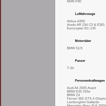
MAN F90
Luftfahrzeuge
Airbus A300
Arado AR 234 C3 & E381
Eurocopter EC-135
Motorräder
BMW 51/3
Panzer
T-34
Personenkraftwagen
Audi A4 2005 Avant
BMW E30 325e
BMW Z4
Ferrari 365 GTS 4 (Dayto
Lamborghini Gallardo
Mercedes Benz SLK 2004