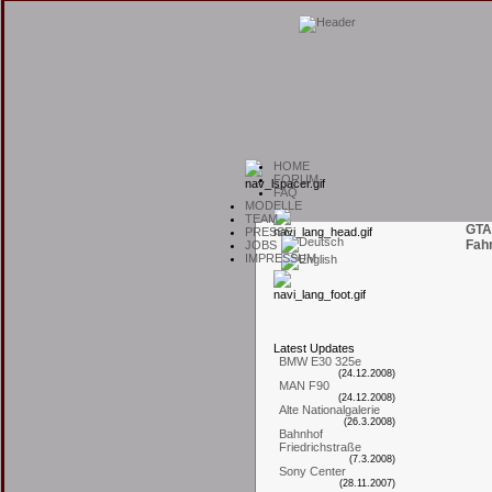
H
OME
F
ORUM
F
AQ
M
ODELLE
T
EAM
GTA
P
RESSE
Fah
J
OBS
I
MPRESSUM
L
atest
U
pdates
BMW E30 325e
(24.12.2008)
MAN F90
(24.12.2008)
Alte Nationalgalerie
(26.3.2008)
Bahnhof
Friedrichstraße
(7.3.2008)
Sony Center
(28.11.2007)