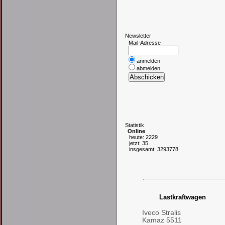
N
ewsletter
Mail-Adresse
anmelden
abmelden
S
tatistik
Online
heute: 2229
jetzt: 35
insgesamt: 3293778
Lastkraftwagen
Iveco Stralis
Kamaz 5511