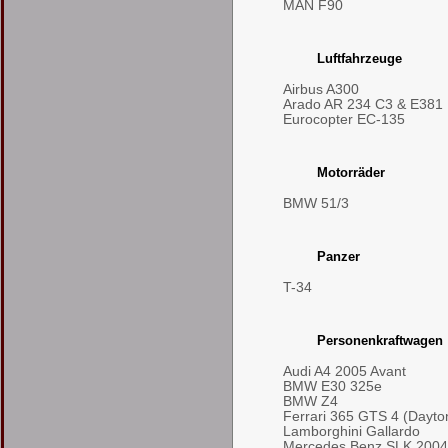
MAN F90
Luftfahrzeuge
Airbus A300
Arado AR 234 C3 & E381
Eurocopter EC-135
Motorräder
BMW 51/3
Panzer
T-34
Personenkraftwagen
Audi A4 2005 Avant
BMW E30 325e
BMW Z4
Ferrari 365 GTS 4 (Dayto
Lamborghini Gallardo
Mercedes Benz SLK 2004