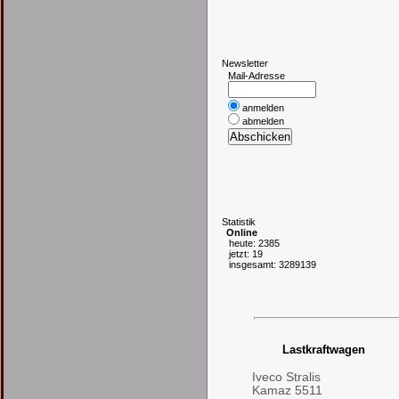
N
ewsletter
Mail-Adresse
anmelden
abmelden
S
tatistik
Online
heute: 2385
jetzt: 19
insgesamt: 3289139
Lastkraftwagen
Iveco Stralis
Kamaz 5511