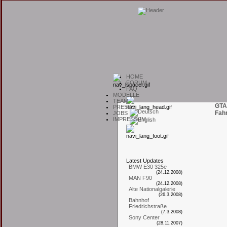
H
OME
F
ORUM
F
AQ
M
ODELLE
T
EAM
GTA
P
RESSE
Fah
J
OBS
I
MPRESSUM
L
atest
U
pdates
BMW E30 325e
(24.12.2008)
MAN F90
(24.12.2008)
Alte Nationalgalerie
(26.3.2008)
Bahnhof
Friedrichstraße
(7.3.2008)
Sony Center
(28.11.2007)