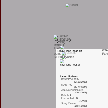
H
OME
F
ORUM
F
AQ
M
ODELLE
T
EAM
GTA
P
RESSE
Fah
J
OBS
I
MPRESSUM
L
atest
U
pdates
BMW E30 325e
(24.12.2008)
MAN F90
(24.12.2008)
Alte Nationalgalerie
(26.3.2008)
Bahnhof
Friedrichstraße
(7.3.2008)
Sony Center
(28.11.2007)