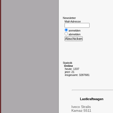
N
ewsletter
Mail-Adresse
anmelden
abmelden
S
tatistik
Online
heute: 1337
jetzt: 21
insgesamt: 3287681
Lastkraftwagen
Iveco Stralis
Kamaz 5511