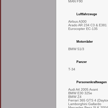
MAN F90
Luftfahrzeuge
Airbus A300
Arado AR 234 C3 & E381
Eurocopter EC-135
Motorräder
BMW 51/3
Panzer
T-34
Personenkraftwagen
Audi A4 2005 Avant
BMW E30 325e
BMW Z4
Ferrari 365 GTS 4 (Dayto
Lamborghini Gallardo
Mercedes Benz SLK 2004