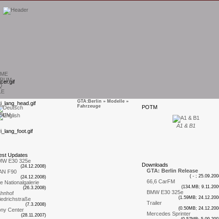
ME
RUM
Q
LE
GTA:Berlin
»
Modelle
»
Fahrzeuge
P
OTM
SUM
A1 & B1
est
U
pdates
MW E30 325e
D
ownloads
(24.12.2008)
GTA: Berlin Release
AN F90
( - ; 25.09.200
(24.12.2008)
66,6 CarFM
te Nationalgalerie
(134.MB; 9.11.200
(26.3.2008)
BMW E30 325e
hnhof
(1.59MB; 24.12.200
iedrichstraße
Trailer
(7.3.2008)
(0.50MB; 24.12.200
ny Center
Mercedes Sprinter
(28.11.2007)