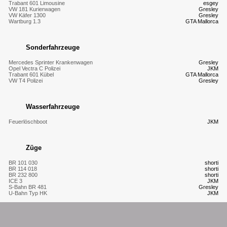
Trabant 601 Limousine
esgey
VW 181 Kurierwagen
Gresley
VW Käfer 1300
Gresley
Wartburg 1.3
GTA Mallorca
Sonderfahrzeuge
Mercedes Sprinter Krankenwagen
Gresley
Opel Vectra C Polizei
JKM
Trabant 601 Kübel
GTA Mallorca
VW T4 Polizei
Gresley
Wasserfahrzeuge
Feuerlöschboot
JKM
Züge
BR 101 030
shorti
BR 114 018
shorti
BR 232 800
shorti
ICE 3
JKM
S-Bahn BR 481
Gresley
U-Bahn Typ HK
JKM