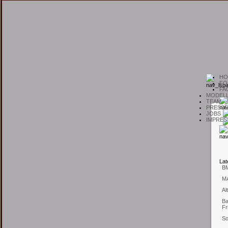
H
O
F
O
F
A
M
ODEL
T
EAM
P
RESSE
J
OBS
I
MPRES
L
at
B
M
Al
Ba
Fr
So