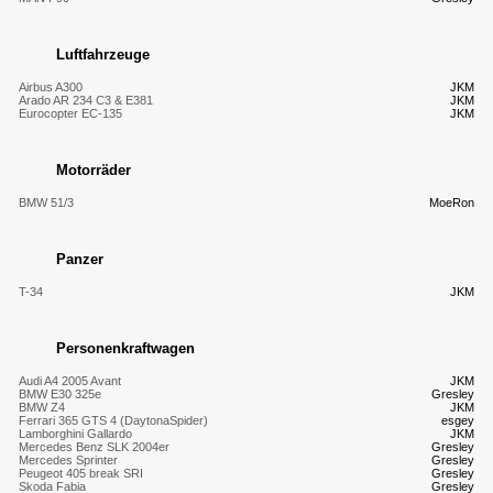
Luftfahrzeuge
Airbus A300
JKM
Arado AR 234 C3 & E381
JKM
Eurocopter EC-135
JKM
Motorräder
BMW 51/3
MoeRon
Panzer
T-34
JKM
Personenkraftwagen
Audi A4 2005 Avant
JKM
BMW E30 325e
Gresley
BMW Z4
JKM
Ferrari 365 GTS 4 (DaytonaSpider)
esgey
Lamborghini Gallardo
JKM
Mercedes Benz SLK 2004er
Gresley
Mercedes Sprinter
Gresley
Peugeot 405 break SRI
Gresley
Skoda Fabia
Gresley