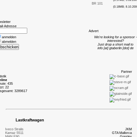
(0.57MB; 5.09.200
BR 101
(0.18MB; 8.10.200
wsletter
ail-Adresse
A
dvert
anmelden
We're looking for a sponsor -
interested?
abmelden
Just drop a short mail to
info [at] gtaberlin [dot] de
P
artner
tistik
line
eute: 435
tzt: 22
nsgesamt: 3289617
Lastkraftwagen
Iveco Stralis
JKM
Kamaz 5511
GTA Mallorca
MAN F90
Gresley